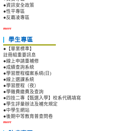
●資訊安全政策
●性平專區
●反霸凌專區
more
學生專區
●【畢業標準】
註冊組重要訊息
●線上申請重補修
●成績查詢系統
●學習歷程檔案系統(日)
●線上選課系統
●學習歷程（夜）
●學雜費繳費及查詢
●四技二專【甄選入學】校系代碼填寫
●學生評量辦法及補充規定
●中學生網站
●後期中等教育普查問卷
more