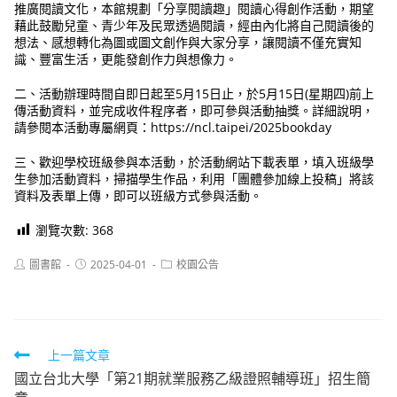
推廣閱讀文化，本館規劃「分享閱讀趣」閱讀心得創作活動，期望
藉此鼓勵兒童、青少年及民眾透過閱讀，經由內化將自己閱讀後的
想法、感想轉化為圖或圖文創作與大家分享，讓閱讀不僅充實知
識、豐富生活，更能發創作力與想像力。
二、活動辦理時間自即日起至5月15日止，於5月15日(星期四)前上
傳活動資料，並完成收件程序者，即可參與活動抽獎。詳細說明，
請參閱本活動專屬網頁：https://ncl.taipei/2025bookday
三、歡迎學校班級參與本活動，於活動網站下載表單，填入班級學
生參加活動資料，掃描學生作品，利用「團體參加線上投稿」將該
資料及表單上傳，即可以班級方式參與活動。
瀏覽次數:
368
Post
Post
Post
圖書館
2025-04-01
校園公告
author:
published:
category:
Read
上一篇文章
國立台北大學「第21期就業服務乙級證照輔導班」招生簡
more