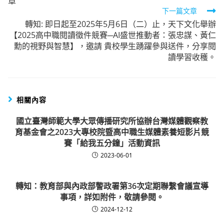
章
articles
下一篇文章
轉知: 即日起至2025年5月6日（二）止，天下文化舉辦
【2025高中職閱讀徵件競賽─AI盛世推動者：張忠謀、黃仁
勳的視野與智慧】，邀請 貴校學生踴躍參與送件，分享閱
讀學習收穫。
相關內容
國立臺灣師範大學大眾傳播研究所協辦台灣媒體觀察教
育基金會之2023大專校院暨高中職生媒體素養短影片競
賽「給我五分鐘」活動資訊
2023-06-01
轉知：教育部與內政部警政署第36次定期聯繫會議宣導
事項，詳如附件，敬請參閱。
2024-12-12