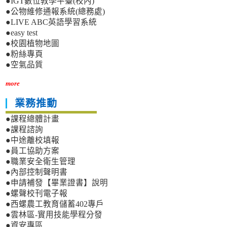
●IGT數位教學平臺(校內)
●公物維修通報系統(總務處)
●LIVE ABC英語學習系統
●easy test
●校園植物地圖
●粉絲專頁
●空氣品質
more
業務推動
●課程總體計畫
●課程諮詢
●中途離校填報
●員工協助方案
●職業安全衛生管理
●內部控制聲明書
●申請補發【畢業證書】說明
●螺聲校刊電子報
●西螺農工教育儲蓄402專戶
●雲林區-實用技能學程分發
●資安專區