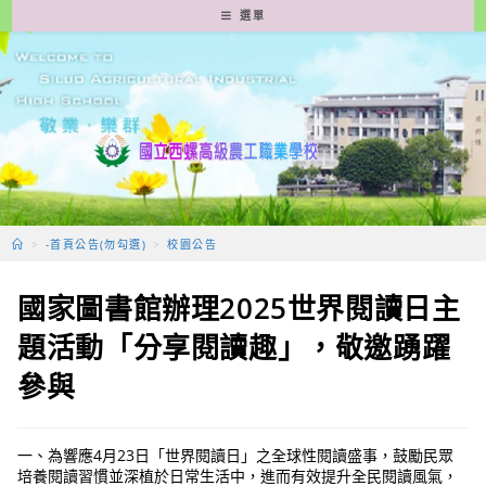
跳
選單
轉
至
主
要
內
容
>
-首頁公告(勿勾選)
>
校園公告
國家圖書館辦理2025世界閱讀日主
題活動「分享閱讀趣」，敬邀踴躍
參與
一、為響應4月23日「世界閱讀日」之全球性閱讀盛事，鼓勵民眾
培養閱讀習慣並深植於日常生活中，進而有效提升全民閱讀風氣，