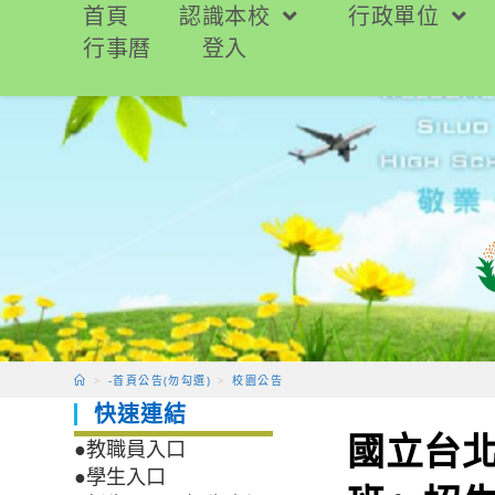
跳
首頁
認識本校
行政單位
轉
行事曆
登入
至
主
要
內
容
>
-首頁公告(勿勾選)
>
校園公告
快速連結
國立台北
●教職員入口
●學生入口