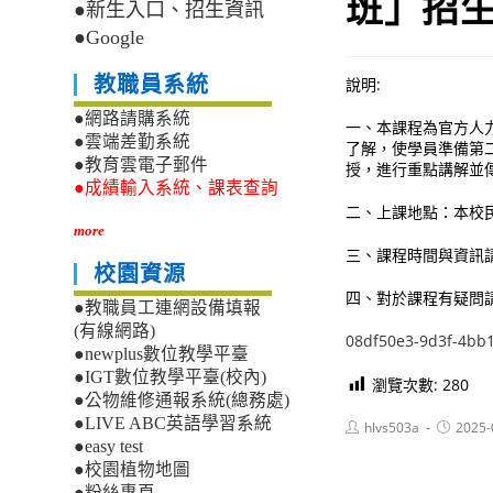
班」招
●新生入口、招生資訊
●Google
教職員系統
說明:
●網路請購系統
一、本課程為官方人
●雲端差勤系統
了解，使學員準備第
●教育雲電子郵件
授，進行重點講解並
●成績輸入系統、課表查詢
二、上課地點：本校
more
三、課程時間與資訊
校園資源
四、對於課程有疑問請洽
●教職員工連網設備填報
(有線網路)
08df50e3-9d3f-4bb
●newplus數位教學平臺
●IGT數位教學平臺(校內)
瀏覽次數:
280
●公物維修通報系統(總務處)
●LIVE ABC英語學習系統
Post
Post
hlvs503a
2025-
author:
published
●easy test
●校園植物地圖
●粉絲專頁