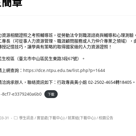
生簡章
力資源相關證照之考照輔導班，從勞動法令到職涯諮商與輔導和心理測驗
二專長（可從事人力資源管理、職涯顧問服務或人力仲介專業之領域），
傳授記憶技巧，讓學員有策略的取得國家級的人力資源證照！
民生校區（臺北市中山區民生東路3段67號）。
請上網查詢：
https://dce.ntpu.edu.tw/list.php?p=1644
詢承辦人，聯絡資訊如下：行政專員黃小姐 02-2502-4654轉18405
1-8cf7-e3379240a6b0
下載
Post
03-31
學生訊息
/
實習處(下載中心)
/
就業組(下載中心)
/
校園公告
:
category: