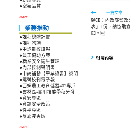
●空氣品質
Read
上一篇文章
more
轉知：內政部警政
more
表」1份，請協助
業務推動
articles
閱。￼
●課程總體計畫
●課程諮詢
●中途離校填報
●員工協助方案
相關內容
●職業安全衛生管理
●內部控制聲明書
●申請補發【畢業證書】說明
●螺聲校刊電子報
●西螺農工教育儲蓄402專戶
●雲林區-實用技能學程分發
●資安專區
●資訊安全政策
●性平專區
●反霸凌專區
more