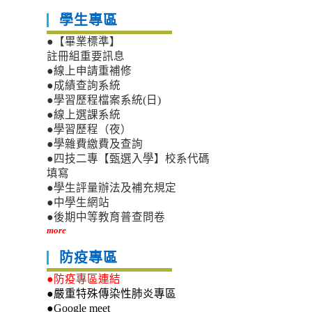
學生專區
●【畢業標準】
註冊組重要訊息
●線上申請重補修
●成績查詢系統
●學習歷程檔案系統(日)
●線上選課系統
●學習歷程（夜）
●學雜費繳費及查詢
●四技二專【甄選入學】校系代碼
填寫
●學生評量辦法及補充規定
●中學生網站
●後期中等教育普查問卷
more
防疫專區
●防疫專區連結
●嚴重特殊傳染性肺炎專區
●Google meet