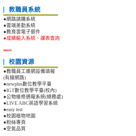
教職員系統
●網路請購系統
●雲端差勤系統
●教育雲電子郵件
●成績輸入系統、課表查詢
more
校園資源
●教職員工連網設備填報
(有線網路)
●newplus數位教學平臺
●IGT數位教學平臺(校內)
●公物維修通報系統(總務處)
●LIVE ABC英語學習系統
●easy test
●校園植物地圖
●粉絲專頁
●空氣品質