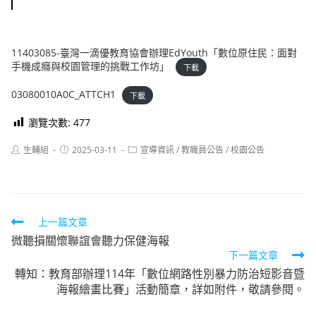
11403085-臺灣一滴優教育協會辦理EdYouth「數位原住⺠：面對
手機成癮與校園管理的挑戰工作坊」
下載
03080010A0C_ATTCH1
下載
瀏覽次數:
477
Post
Post
Post
生輔組
2025-03-11
宣導資訊
/
教職員公告
/
校園公告
author:
published:
category:
Read
上一篇文章
微聽損關懷聯誼會聽力保健海報
more
下一篇文章
articles
轉知：教育部辦理114年「數位網路性別暴力防治短影音暨
海報繪畫比賽」活動簡章，詳如附件，敬請參閱。