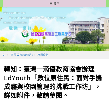
跳
選單
轉
至
主
要
內
容
>
-首頁公告(勿勾選)
>
校園公告
轉知：臺灣一滴優教育協會辦理
EdYouth「數位原住⺠：面對手機
成癮與校園管理的挑戰工作坊」，
詳如附件，敬請參閱。