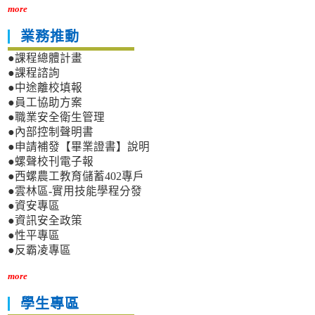
more
業務推動
●課程總體計畫
●課程諮詢
●中途離校填報
●員工協助方案
●職業安全衛生管理
●內部控制聲明書
●申請補發【畢業證書】說明
●螺聲校刊電子報
●西螺農工教育儲蓄402專戶
●雲林區-實用技能學程分發
●資安專區
●資訊安全政策
●性平專區
●反霸凌專區
more
學生專區