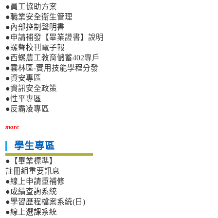
●員工協助方案
●職業安全衛生管理
●內部控制聲明書
●申請補發【畢業證書】說明
●螺聲校刊電子報
●西螺農工教育儲蓄402專戶
●雲林區-實用技能學程分發
●資安專區
●資訊安全政策
●性平專區
●反霸凌專區
more
學生專區
●【畢業標準】
註冊組重要訊息
●線上申請重補修
●成績查詢系統
●學習歷程檔案系統(日)
●線上選課系統