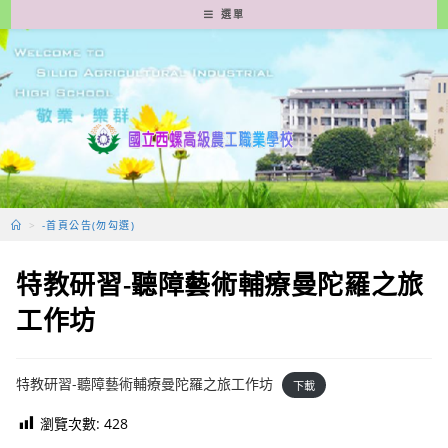
跳
選單
轉
至
主
要
內
容
>
-首頁公告(勿勾選)
特教研習-聽障藝術輔療曼陀羅之旅
工作坊
特教研習-聽障藝術輔療曼陀羅之旅工作坊
下載
瀏覽次數:
428