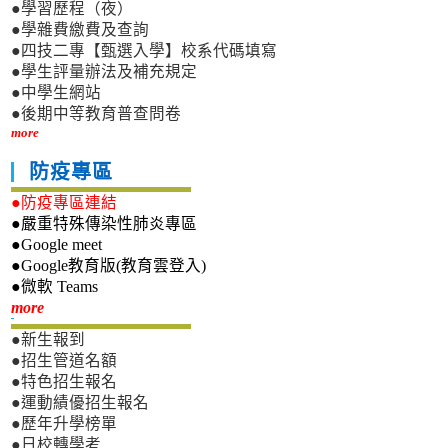
●學習歷程（夜）
●學雜費繳費及查詢
●四技二專【甄選入學】校系代碼填寫
●學生評量辦法及補充規定
●中學生網站
●後期中等教育普查問卷
more
防疫專區
●防疫專區連結
●嚴重特殊傳染性肺炎專區
●Google meet
●Google教育版(教育雲登入)
●微軟 Teams
新生專區
more
●新生報到
●招生管道名額
●特色招生報名
●運動績優招生報名
●歷年升學榜單
●日校轉學考