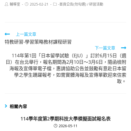
Post
Post
Post
輔導室
2025-02-21
-首頁公告(勿勾選)
/
研習活動
author:
published:
category:
Read
上一篇文章
特教研習-學習策略教材課程研習
more
下一篇文章
articles
114年第1回「日本留學試驗（EJU）」訂於6月15日（週
日）在台北舉行，報名期間為2月10日～3月6日，隨函檢附
海報及宣傳單電子檔，惠請協助公告並鼓勵有意赴日本留
學之學生踴躍報考，如需實體海報及宣傳單歡迎來信索
取。
相關內容
114學年度第2學期科技大學模擬面試報名表
2026-05-11