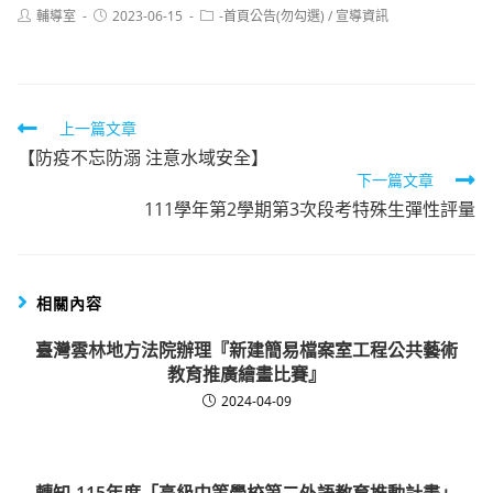
Post
Post
Post
輔導室
2023-06-15
-首頁公告(勿勾選)
/
宣導資訊
author:
published:
category:
Read
上一篇文章
【防疫不忘防溺 注意水域安全】
more
下一篇文章
articles
111學年第2學期第3次段考特殊生彈性評量
相關內容
臺灣雲林地方法院辦理『新建簡易檔案室工程公共藝術
教育推廣繪畫比賽』
2024-04-09