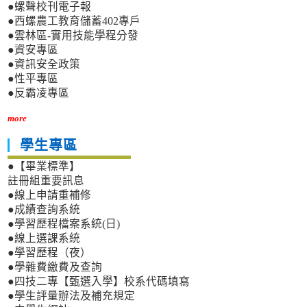
●螺聲校刊電子報
●西螺農工教育儲蓄402專戶
●雲林區-實用技能學程分發
●資安專區
●資訊安全政策
●性平專區
●反霸凌專區
more
學生專區
●【畢業標準】
註冊組重要訊息
●線上申請重補修
●成績查詢系統
●學習歷程檔案系統(日)
●線上選課系統
●學習歷程（夜）
●學雜費繳費及查詢
●四技二專【甄選入學】校系代碼填寫
●學生評量辦法及補充規定