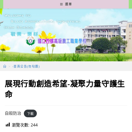
跳
選單
轉
至
主
要
內
容
>
-首頁公告(勿勾選)
展現行動創造希望-凝聚力量守護生
命
自殺防治
下載
瀏覽次數:
244