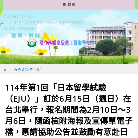
跳
選單
轉
至
主
要
內
容
>
-首頁公告(勿勾選)
114年第1回「日本留學試驗
（EJU）」訂於6月15日（週日）在
台北舉行，報名期間為2月10日～3
月6日，隨函檢附海報及宣傳單電子
檔，惠請協助公告並鼓勵有意赴日