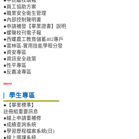
●中途離校填報
●員工協助方案
●職業安全衛生管理
●內部控制聲明書
●申請補發【畢業證書】說明
●螺聲校刊電子報
●西螺農工教育儲蓄402專戶
●雲林區-實用技能學程分發
●資安專區
●資訊安全政策
●性平專區
●反霸凌專區
more
學生專區
●【畢業標準】
註冊組重要訊息
●線上申請重補修
●成績查詢系統
●學習歷程檔案系統(日)
●線上選課系統