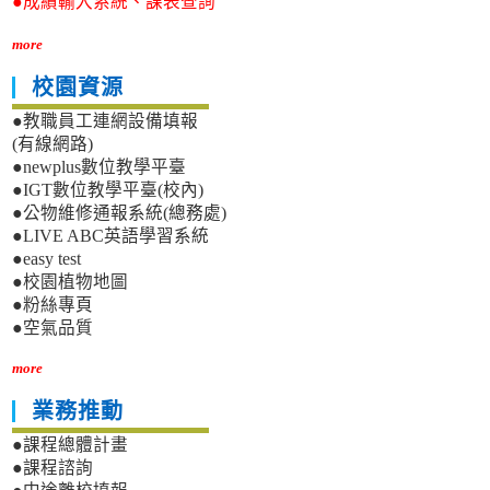
●成績輸入系統、課表查詢
more
校園資源
●教職員工連網設備填報
(有線網路)
●newplus數位教學平臺
●IGT數位教學平臺(校內)
●公物維修通報系統(總務處)
●LIVE ABC英語學習系統
●easy test
●校園植物地圖
●粉絲專頁
●空氣品質
more
業務推動
●課程總體計畫
●課程諮詢