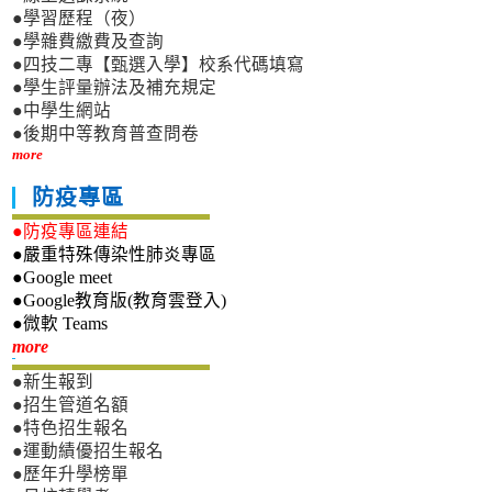
●學習歷程（夜）
●學雜費繳費及查詢
●四技二專【甄選入學】校系代碼填寫
●學生評量辦法及補充規定
●中學生網站
●後期中等教育普查問卷
more
防疫專區
●防疫專區連結
●嚴重特殊傳染性肺炎專區
●Google meet
●Google教育版(教育雲登入)
●微軟 Teams
新生專區
more
●新生報到
●招生管道名額
●特色招生報名
●運動績優招生報名
●歷年升學榜單