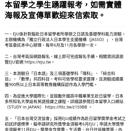
本留學之學生踴躍報考，如需實體
海報及宣傳單歡迎來信索取。
一、EJU係針對擬赴日本留學者所舉辦之日語及基礎學科能力測驗，
主辦機構為「獨立行政法人日本學生支援機構（JASSO）」，台灣
考區委託本中心辦理，每年6月及11月各舉辦一次。
二、台灣考區採網路報名，線上即可完成報名手續。相關資訊請瀏
覽EJU官網 https://eju.tw。
三、本測驗分「日本語」及三項基礎學科「理科」、「綜合科
目」、「數學」共四科目，考科可依學校要求選擇，且測驗成績廣
獲900所以上日本高等教育機構採認作為入學門檻。
四、為促進大學國際化，並鼓勵外國高中職畢業生赴日留學，日本
多所知名大學設有英語授課之課程，詳細請參閱日本留學入口網站
（STUDY in JAPAN） https://lttc.tw/z159BB 。
五、「日本台灣交流協會」採用EJU成績作為赴日留學獎學金考試之
初試評選標準，擬申請研究所獎學金須報考6月EJU；申請大學獎學
金須報考11月EJU。獎學金含學費、生活費、台日往返機票等，內