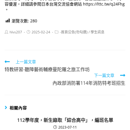
容優渥，詳細請參閱日本台灣交流協會網站 https://lttc.tw/q24Fhg
。
瀏覽次數:
280
Post
Post
Post
hlvs207
2025-02-24
-首頁公告(勿勾選)
/
學生訊息
author:
published:
category:
Read
上一篇文章
特教研習-聽障藝術輔療曼陀羅之旅工作坊
more
下一篇文章
articles
內政部消防署114年消防特考班招生
相關內容
112學年度，新生錄取「綜合高中」，編班名單
2023-07-11