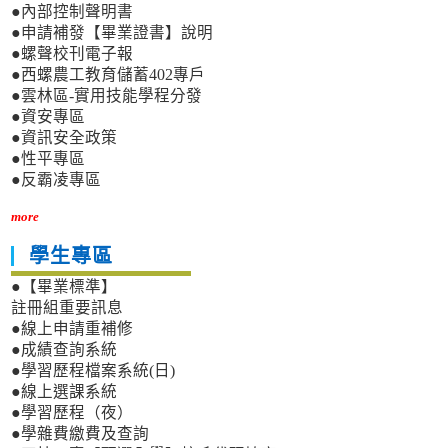
●內部控制聲明書
●申請補發【畢業證書】說明
●螺聲校刊電子報
●西螺農工教育儲蓄402專戶
●雲林區-實用技能學程分發
●資安專區
●資訊安全政策
●性平專區
●反霸凌專區
more
學生專區
●【畢業標準】
註冊組重要訊息
●線上申請重補修
●成績查詢系統
●學習歷程檔案系統(日)
●線上選課系統
●學習歷程（夜）
●學雜費繳費及查詢