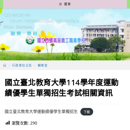
跳
選單
轉
至
主
要
內
容
>
行政單位公告
>
輔導室
國立臺北教育大學114學年度運動
績優學生單獨招生考試相關資訊
國立臺北教育大學運動績優學生單獨招生
下載
瀏覽次數:
290