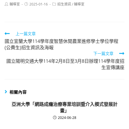
Post
Post
Post
輔導室
2025-01-16
招生資訊
/
輔導室
author:
published:
category:
Read
上一篇文章
國立宜蘭大學114學年度智慧休閒農業進修學士學位學程
more
(公費生)招生資訊及海報
articles
下一篇文章
國立陽明交通大學114年2月8日至3月8日辦理114學年度招
生宣傳講座
相關內容
亞洲大學「網路成癮治療專業培訓暨介入模式發展計
畫」
2024-06-28