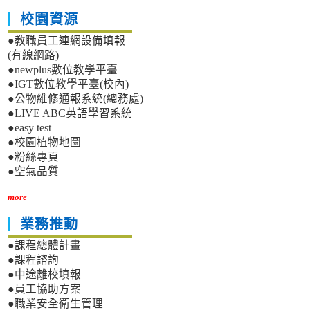
校園資源
●教職員工連網設備填報
(有線網路)
●newplus數位教學平臺
●IGT數位教學平臺(校內)
●公物維修通報系統(總務處)
●LIVE ABC英語學習系統
●easy test
●校園植物地圖
●粉絲專頁
●空氣品質
more
業務推動
●課程總體計畫
●課程諮詢
●中途離校填報
●員工協助方案
●職業安全衛生管理