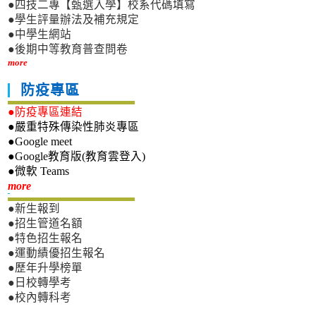
●四技二專【甄選入學】校系代碼填寫
●學生評量辦法及補充規定
●中學生網站
●後期中等教育普查問卷
more
防疫專區
●防疫專區連結
●嚴重特殊傳染性肺炎專區
●Google meet
●Google教育版(教育雲登入)
●微軟 Teams
新生專區
more
●新生報到
●招生管道名額
●特色招生報名
●運動績優招生報名
●歷年升學榜單
●日校轉學考
●校內轉科考