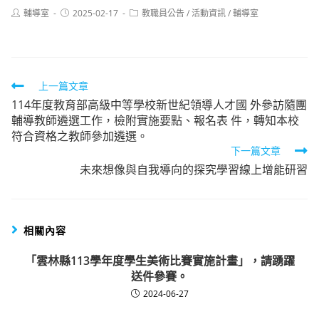
Post
Post
Post
輔導室
2025-02-17
教職員公告
/
活動資訊
/
輔導室
author:
published:
category:
Read
上一篇文章
114年度教育部高級中等學校新世紀領導人才國 外參訪隨團
more
輔導教師遴選工作，檢附實施要點、報名表 件，轉知本校
articles
符合資格之教師參加遴選。
下一篇文章
未來想像與自我導向的探究學習線上增能研習
相關內容
「雲林縣113學年度學生美術比賽實施計畫」，請踴躍
送件參賽。
2024-06-27