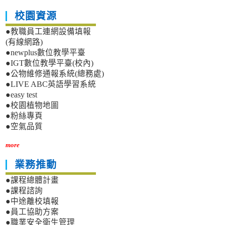
校園資源
●教職員工連網設備填報
(有線網路)
●newplus數位教學平臺
●IGT數位教學平臺(校內)
●公物維修通報系統(總務處)
●LIVE ABC英語學習系統
●easy test
●校園植物地圖
●粉絲專頁
●空氣品質
more
業務推動
●課程總體計畫
●課程諮詢
●中途離校填報
●員工協助方案
●職業安全衛生管理