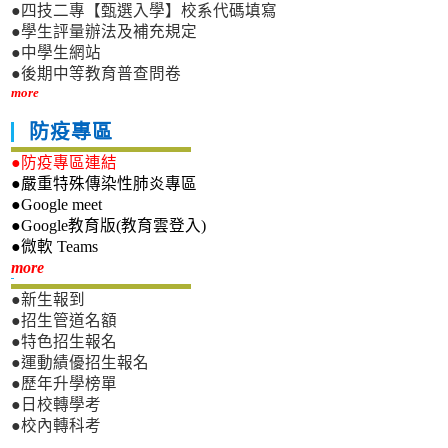
●四技二專【甄選入學】校系代碼填寫
●學生評量辦法及補充規定
●中學生網站
●後期中等教育普查問卷
more
防疫專區
●防疫專區連結
●嚴重特殊傳染性肺炎專區
●Google meet
●Google教育版(教育雲登入)
●微軟 Teams
新生專區
more
●新生報到
●招生管道名額
●特色招生報名
●運動績優招生報名
●歷年升學榜單
●日校轉學考
●校內轉科考