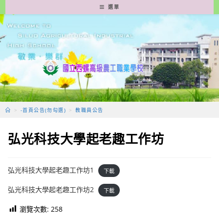
跳
選單
轉
至
主
要
內
容
>
-首頁公告(勿勾選)
>
教職員公告
弘光科技大學起老趣工作坊
弘光科技大學起老趣工作坊1
下載
弘光科技大學起老趣工作坊2
下載
瀏覽次數:
258