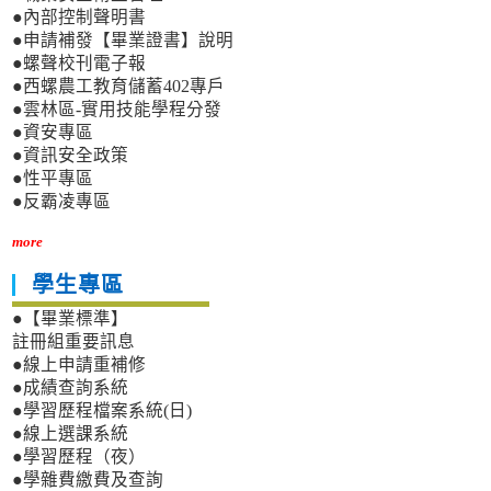
●內部控制聲明書
●申請補發【畢業證書】說明
●螺聲校刊電子報
●西螺農工教育儲蓄402專戶
●雲林區-實用技能學程分發
●資安專區
●資訊安全政策
●性平專區
●反霸凌專區
more
學生專區
●【畢業標準】
註冊組重要訊息
●線上申請重補修
●成績查詢系統
●學習歷程檔案系統(日)
●線上選課系統
●學習歷程（夜）
●學雜費繳費及查詢