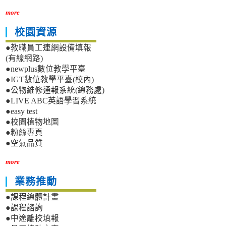
more
校園資源
●教職員工連網設備填報
(有線網路)
●newplus數位教學平臺
●IGT數位教學平臺(校內)
●公物維修通報系統(總務處)
●LIVE ABC英語學習系統
●easy test
●校園植物地圖
●粉絲專頁
●空氣品質
more
業務推動
●課程總體計畫
●課程諮詢
●中途離校填報