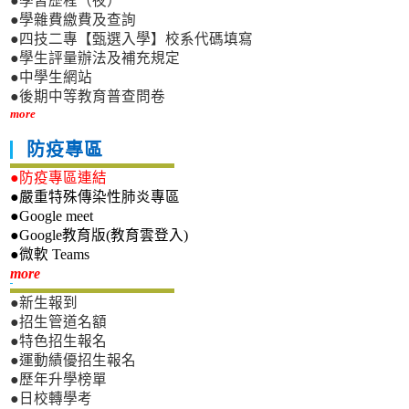
●學習歷程（夜）
●學雜費繳費及查詢
●四技二專【甄選入學】校系代碼填寫
●學生評量辦法及補充規定
●中學生網站
●後期中等教育普查問卷
more
防疫專區
●防疫專區連結
●嚴重特殊傳染性肺炎專區
●Google meet
●Google教育版(教育雲登入)
●微軟 Teams
新生專區
more
●新生報到
●招生管道名額
●特色招生報名
●運動績優招生報名
●歷年升學榜單
●日校轉學考