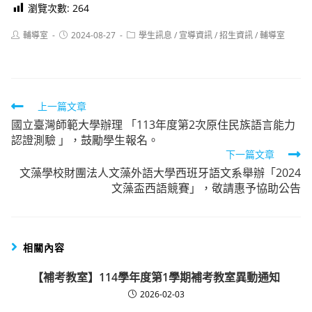
瀏覽次數:
264
Post
Post
Post
輔導室
2024-08-27
學生訊息
/
宣導資訊
/
招生資訊
/
輔導室
author:
published:
category:
Read
上一篇文章
國立臺灣師範大學辦理 「113年度第2次原住民族語言能力
more
認證測驗 」，鼓勵學生報名。
articles
下一篇文章
文藻學校財團法人文藻外語大學西班牙語文系舉辦「2024
文藻盃西語競賽」，敬請惠予協助公告
相關內容
【補考教室】114學年度第1學期補考教室異動通知
2026-02-03