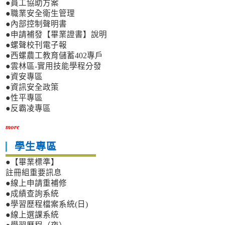
●員工協助方案
●職業安全衛生管理
●內部控制聲明書
●申請補發【畢業證書】說明
●螺聲校刊電子報
●西螺農工教育儲蓄402專戶
●雲林區-實用技能學程分發
●資安專區
●資訊安全政策
●性平專區
●反霸凌專區
more
學生專區
●【畢業標準】
註冊組重要訊息
●線上申請重補修
●成績查詢系統
●學習歷程檔案系統(日)
●線上選課系統