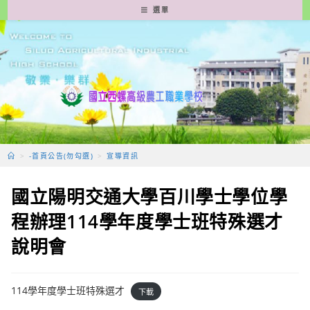
跳
選單
轉
至
主
要
內
容
>
-首頁公告(勿勾選)
>
宣導資訊
國立陽明交通大學百川學士學位學
程辦理114學年度學士班特殊選才
說明會
114學年度學士班特殊選才
下載