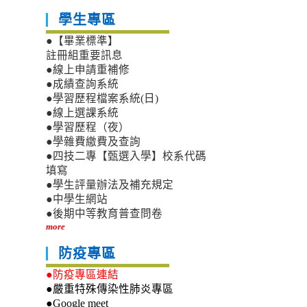
學生專區
●【畢業標準】
註冊組重要訊息
●線上申請重補修
●成績查詢系統
●學習歷程檔案系統(日)
●線上選課系統
●學習歷程（夜）
●學雜費繳費及查詢
●四技二專【甄選入學】校系代碼
填寫
●學生評量辦法及補充規定
●中學生網站
●後期中等教育普查問卷
more
防疫專區
●防疫專區連結
●嚴重特殊傳染性肺炎專區
●Google meet