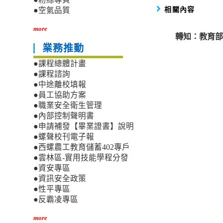
相關內容
●空氣品質
more
轉知：教育部
業務推動
●課程總體計畫
●課程諮詢
●中途離校填報
●員工協助方案
●職業安全衛生管理
●內部控制聲明書
●申請補發【畢業證書】說明
●螺聲校刊電子報
●西螺農工教育儲蓄402專戶
●雲林區-實用技能學程分發
●資安專區
●資訊安全政策
●性平專區
●反霸凌專區
more