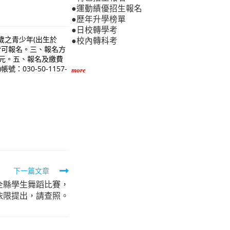
●運動績優招生報名
●歷年升學榜單
●日校轉學考
8歲之青少年(出生於
●校內轉科考
者皆可報名。三、報名方
200元。五、報名及繳費
030-50-1157-
more
下一篇文章
全縣學生舞蹈比賽，
依限提出，請查照。