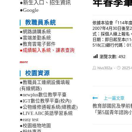
年春季筆
●新生入口、招生資訊
●Google
教職員系統
依據本協會「114年度
2007年4月30日
●網路請購系統
式：採個人線上報名，網址
●雲端差勤系統
日期：即日起至本(114
●教育雲電子郵件
518(三)銀行代碼：
●成績輸入系統、課表查詢
瀏覽次數:
492
more
Post
Post
hlvs302a
2025-
author:
published
校園資源
●教職員工連網設備填報
(有線網路)
●newplus數位教學平臺
Read
上一篇文章
●IGT數位教學平臺(校內)
教育部國民及學前
more
●公物維修通報系統(總務處)
「第5屆青年諮詢
●LIVE ABC英語學習系統
articles
●easy test
●校園植物地圖
●粉絲專頁