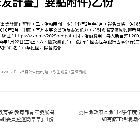
友計畫」要點附件)乙份
事業計畫」辦理。二、活動時間：本(114)年2月至4月。報名資格：9-1
後至2016年2月1日前)，有基本英文會話及書寫能力，並對國際交流感興趣
：https://4-h.me/2025penpal。四、活動費用：每人新台幣1,
)年1月22日(三)止。六、匯款資訊：(一)銀行：國泰世華銀行古亭分行(二)帳號：
013(四)戶名：中華民國四健會協會
Post
01-10
-首頁公告(勿勾選)
/
學生訊息
/
宣導資訊
:
category:
教育署 教育部青年發展署
雲林縣政府本縣114學年度
小組委員遴選簡章章」1份
如有修正建議請