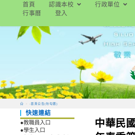
跳
首頁
認識本校
行政單位
轉
行事曆
登入
至
主
要
內
容
>
-首頁公告(勿勾選)
快速連結
中華民國
●教職員入口
●學生入口