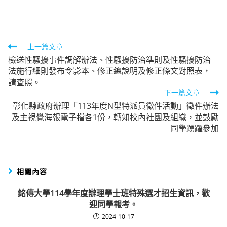
author:
published:
category:
Read
上一篇文章
檢送性騷擾事件調解辦法、性騷擾防治準則及性騷擾防治
more
法施行細則發布令影本、修正總說明及修正條文對照表，
articles
請查照。
下一篇文章
彰化縣政府辦理「113年度N型特派員徵件活動」徵件辦法
及主視覺海報電子檔各1份，轉知校內社團及組織，並鼓勵
同學踴躍參加
相關內容
銘傳大學114學年度辦理學士班特殊選才招生資訊，歡
迎同學報考。
2024-10-17