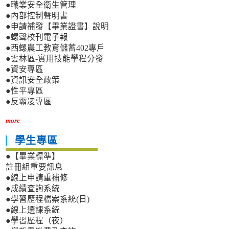
●職業安全衛生管理
●內部控制聲明書
●申請補發【畢業證書】說明
●螺聲校刊電子報
●西螺農工教育儲蓄402專戶
●雲林區-實用技能學程分發
●資安專區
●資訊安全政策
●性平專區
●反霸凌專區
more
學生專區
●【畢業標準】
註冊組重要訊息
●線上申請重補修
●成績查詢系統
●學習歷程檔案系統(日)
●線上選課系統
●學習歷程（夜）