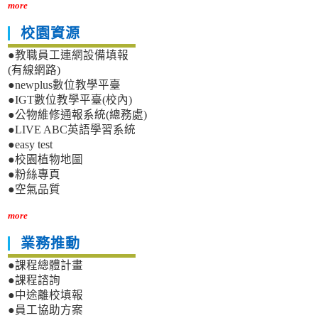
more
校園資源
●教職員工連網設備填報
(有線網路)
●newplus數位教學平臺
●IGT數位教學平臺(校內)
●公物維修通報系統(總務處)
●LIVE ABC英語學習系統
●easy test
●校園植物地圖
●粉絲專頁
●空氣品質
more
業務推動
●課程總體計畫
●課程諮詢
●中途離校填報
●員工協助方案