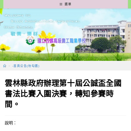
跳
選單
轉
至
主
要
內
容
>
-首頁公告(勿勾選)
雲林縣政府辦理第十屆公誠盃全國
書法比賽入圍決賽，轉知參賽時
間。
說明：