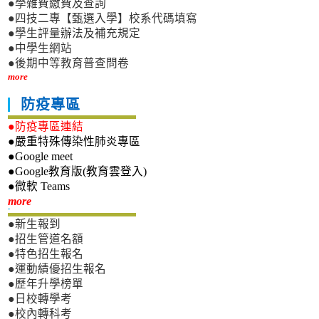
●學雜費繳費及查詢
●四技二專【甄選入學】校系代碼填寫
●學生評量辦法及補充規定
●中學生網站
●後期中等教育普查問卷
more
防疫專區
●防疫專區連結
●嚴重特殊傳染性肺炎專區
●Google meet
●Google教育版(教育雲登入)
●微軟 Teams
新生專區
more
●新生報到
●招生管道名額
●特色招生報名
●運動績優招生報名
●歷年升學榜單
●日校轉學考
●校內轉科考