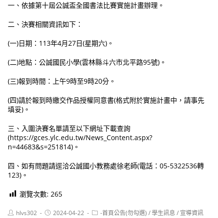
一、依據第十屆公誠盃全國書法比賽實施計畫辦理。
二、決賽相關資訊如下：
(一)日期：113年4月27日(星期六)。
(二)地點：公誠國民小學(雲林縣斗六市北平路95號)。
(三)報到時間：上午9時至9時20分。
(四)請於報到時繳交作品授權同意書(格式附於實施計畫中，請事先
填妥)。
三、入圍決賽名單請至以下網址下載查詢
(https://gces.ylc.edu.tw/News_Content.aspx?
n=44683&s=251814)。
四、如有問題請逕洽公誠國小教務處徐老師(電話：05-5322536轉
123)。
瀏覽次數:
265
Post
Post
Post
hlvs302
2024-04-22
-首頁公告(勿勾選)
/
學生訊息
/
宣導資訊