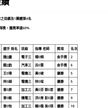
佳績
勝之佳績
及1團體第4名
得獎，獲獎率達60%
選手
姓名
班級
指導
老師
獎項
名次
陳0謙
電子三
楊0頻
金手獎
2
蔡0鈞
汽車三
呂0雲
金手獎
6
王0瑋
電機三
黃0竣
優勝
5
林0越
電機三
林0珵
優勝
5
曾0屏
加工三
黃0芬
郭0君
優勝
7
曾0銘
機電三
洪0育
彭0源
優勝
9
曾0怡
加工三
賴0楹
吳0琪
優勝
10