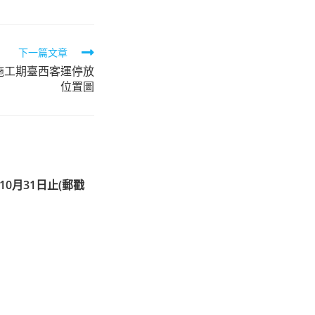
下一篇文章
路施工期臺西客運停放
位置圖
0月31日止(郵戳