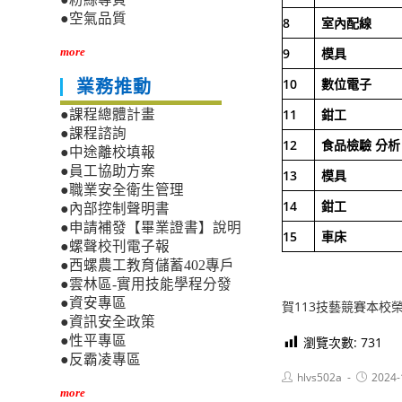
●空氣品質
8
室內配線
9
模具
more
10
數位電子
業務推動
11
鉗工
●課程總體計畫
●課程諮詢
12
食品檢驗
分析
●中途離校填報
●員工協助方案
13
模具
●職業安全衛生管理
14
鉗工
●內部控制聲明書
●申請補發【畢業證書】說明
15
車床
●螺聲校刊電子報
●西螺農工教育儲蓄402專戶
●雲林區-實用技能學程分發
●資安專區
賀113技藝競賽本校
●資訊安全政策
●性平專區
瀏覽次數:
731
●反霸凌專區
Post
Post
hlvs502a
2024-
author:
published
more