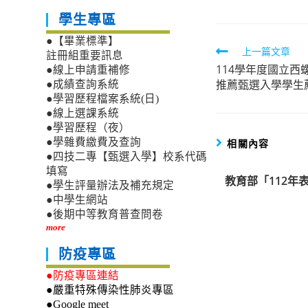
學生專區
●【畢業標準】
Read
上一篇文章
註冊組重要訊息
114學年度國立
more
●線上申請重補修
推薦甄選入學學生
●成績查詢系統
articles
●學習歷程檔案系統(日)
●線上選課系統
●學習歷程（夜）
●學雜費繳費及查詢
相關內容
●四技二專【甄選入學】校系代碼
填寫
教育部「112年
●學生評量辦法及補充規定
●中學生網站
●後期中等教育普查問卷
more
防疫專區
●防疫專區連結
●嚴重特殊傳染性肺炎專區
●Google meet