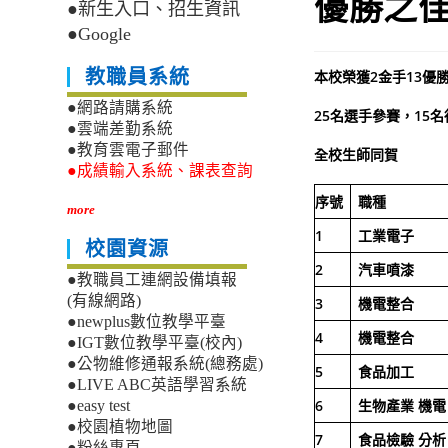
優勝之
●新生入口、招生資訊
●Google
教職員系統
本校榮獲2金手13優
●網路請購系統
25
名選手參賽，15名
●雲端差勤系統
●教育雲電子郵件
全校生師同賀
●成績輸入系統、課表查詢
序號
職種
more
1
工業電子
校園資源
2
汽車噴漆
●教職員工連網設備填報
(有線網路)
3
機電整合
●newplus數位教學平臺
4
機電整合
●IGT數位教學平臺(校內)
●公物維修通報系統(總務處)
5
食品加工
●LIVE ABC英語學習系統
6
生物產業
機電
●easy test
●校園植物地圖
7
食品檢驗
分析
●粉絲專頁