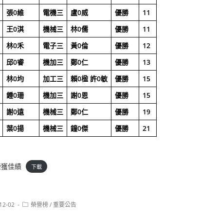
張0維
電機三
盧0威
優勝
11
王0淇
機械三
林0儒
優勝
11
林0禾
電子三
黃0倫
優勝
12
邱0睿
機加三
鄭0仁
優勝
13
林0均
加工三
賴0楹
許0敏
優勝
15
鍾0珊
機加三
謝0恩
優勝
15
謝0遠
機械三
鄭0仁
優勝
19
葉0揚
機械三
鐘0傑
優勝
21
榮獲佳績
下載
Post
12-02
榮譽榜
/
重要公告
:
category: