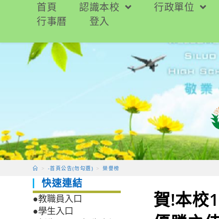
跳
首頁
認識本校
行政單位
轉
行事曆
登入
至
主
要
內
容
>
-首頁公告(勿勾選)
>
榮譽榜
快速連結
賀!本校
●教職員入口
●學生入口