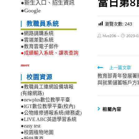
當日第8
●新生入口、招生資訊
●Google
教職員系統
瀏覽次數:
243
●網路請購系統
Post
Post
hlvs206
2023-0
●雲端差勤系統
author:
published:
●教育雲電子郵件
●成績輸入系統、課表查詢
more
Read
上一篇文章
教育部青年發展署
more
校園資源
與就業儲蓄帳戶方
articles
●教職員工連網設備填報
(有線網路)
●newplus數位教學平臺
●IGT數位教學平臺(校內)
相關內容
●公物維修通報系統(總務處)
●LIVE ABC英語學習系統
●easy test
●校園植物地圖
●粉絲專頁