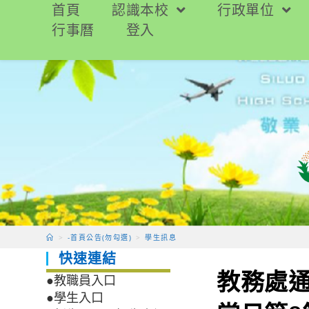
跳
首頁
認識本校
行政單位
轉
行事曆
登入
至
主
要
內
容
>
-首頁公告(勿勾選)
>
學生訊息
快速連結
教務處通知:
●教職員入口
●學生入口