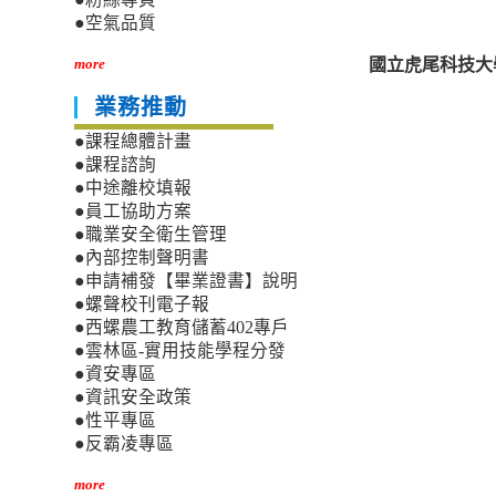
●空氣品質
國立虎尾科技大
more
業務推動
●課程總體計畫
●課程諮詢
●中途離校填報
●員工協助方案
●職業安全衛生管理
●內部控制聲明書
●申請補發【畢業證書】說明
●螺聲校刊電子報
●西螺農工教育儲蓄402專戶
●雲林區-實用技能學程分發
●資安專區
●資訊安全政策
●性平專區
●反霸凌專區
more