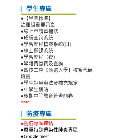
學生專區
●【畢業標準】
註冊組重要訊息
●線上申請重補修
●成績查詢系統
●學習歷程檔案系統(日)
●線上選課系統
●學習歷程（夜）
●學雜費繳費及查詢
●四技二專【甄選入學】校系代碼
填寫
●學生評量辦法及補充規定
●中學生網站
●後期中等教育普查問卷
more
防疫專區
●防疫專區連結
●嚴重特殊傳染性肺炎專區
●Google meet