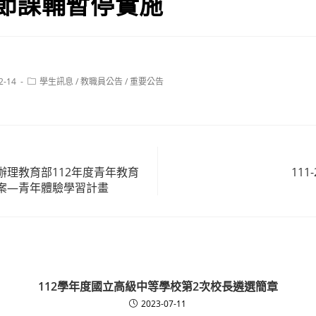
節課輔暫停實施
Post
2-14
學生訊息
/
教職員公告
/
重要公告
category:
辦理教育部112年度青年教育
11
案—青年體驗學習計畫
112學年度國立高級中等學校第2次校長遴選簡章
2023-07-11