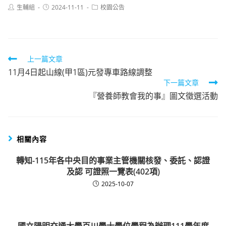
Post
Post
Post
生輔組
2024-11-11
校園公告
author:
published:
category:
Read
上一篇文章
11月4日起山線(甲1區)元發專車路線調整
more
下一篇文章
articles
『營養師教會我的事』圖文徵選活動
相關內容
轉知-115年各中央目的事業主管機關核發、委託、認證
及認 可證照一覽表(402項)
2025-10-07