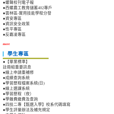
●螺聲校刊電子報
●西螺農工教育儲蓄402專戶
●雲林區-實用技能學程分發
●資安專區
●資訊安全政策
●性平專區
●反霸凌專區
more
學生專區
●【畢業標準】
註冊組重要訊息
●線上申請重補修
●成績查詢系統
●學習歷程檔案系統(日)
●線上選課系統
●學習歷程（夜）
●學雜費繳費及查詢
●四技二專【甄選入學】校系代碼填寫
●學生評量辦法及補充規定