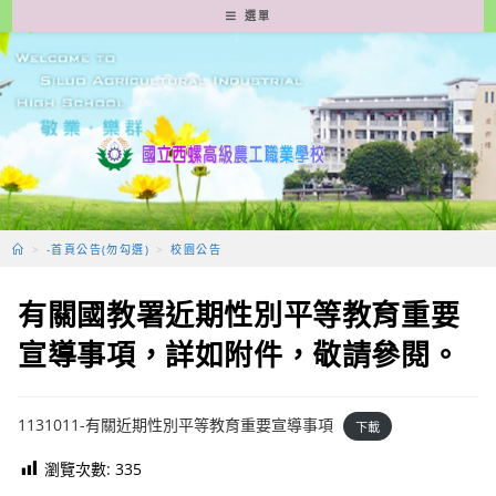
跳
選單
轉
至
主
要
內
容
>
-首頁公告(勿勾選)
>
校園公告
有關國教署近期性別平等教育重要
宣導事項，詳如附件，敬請參閱。
1131011-有關近期性別平等教育重要宣導事項
下載
瀏覽次數:
335