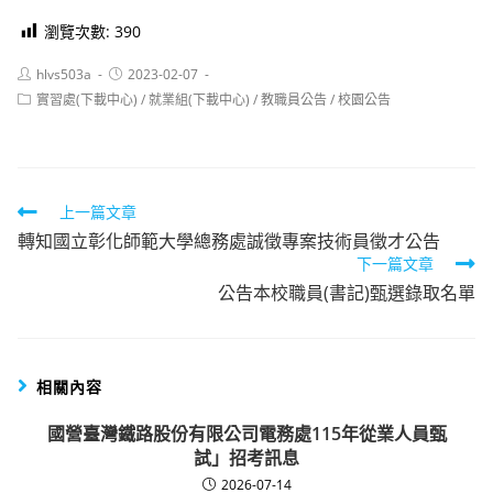
瀏覽次數:
390
Post
Post
hlvs503a
2023-02-07
author:
published:
Post
實習處(下載中心)
/
就業組(下載中心)
/
教職員公告
/
校園公告
category:
Read
上一篇文章
轉知國立彰化師範大學總務處誠徵專案技術員徵才公告
more
下一篇文章
articles
公告本校職員(書記)甄選錄取名單
相關內容
國營臺灣鐵路股份有限公司電務處115年從業人員甄
試」招考訊息
2026-07-14