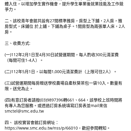
體入住，以增加學生實作機會，提升學生畢業後就業技能及工作競
爭力。
二、該校青年會館共設有27間標準雅房，房型上下舖，2人房，雅
房型式，床鋪位 於上鋪，下鋪為桌子。1間房型為兩張單人床，2人
房。
三、收費方式:
(一)112年2月1日至4月30日試營運期間，每人酌收300元清潔費
（每間可住1-4人）。
(二)112年5月1日，以每間1,000元清潔費計（上限可住2人）。
(三)試營運期間每房贈送學校農場自產秋葵茶包一袋10入。數量有
限，送完為止。
(四)有意訂房者請撥(03)9897396轉661、664，該學校上班時間將
有專人為您服務。或透過訂房系統填寫訂房表並mail來信
smctel@smc.edu.tw
四、 該校實習會館訂房網址：
https://www.smc.edu.tw/nss/p/66010，歡迎參閱轉知。