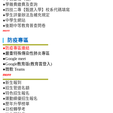
●學雜費繳費及查詢
●四技二專【甄選入學】校系代碼填寫
●學生評量辦法及補充規定
●中學生網站
●後期中等教育普查問卷
more
防疫專區
●防疫專區連結
●嚴重特殊傳染性肺炎專區
●Google meet
●Google教育版(教育雲登入)
●微軟 Teams
新生專區
more
●新生報到
●招生管道名額
●特色招生報名
●運動績優招生報名
●歷年升學榜單
●日校轉學考