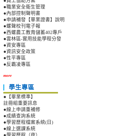
●員工協助方案
●職業安全衛生管理
●內部控制聲明書
●申請補發【畢業證書】說明
●螺聲校刊電子報
●西螺農工教育儲蓄402專戶
●雲林區-實用技能學程分發
●資安專區
●資訊安全政策
●性平專區
●反霸凌專區
more
學生專區
●【畢業標準】
註冊組重要訊息
●線上申請重補修
●成績查詢系統
●學習歷程檔案系統(日)
●線上選課系統
●學習歷程（夜）