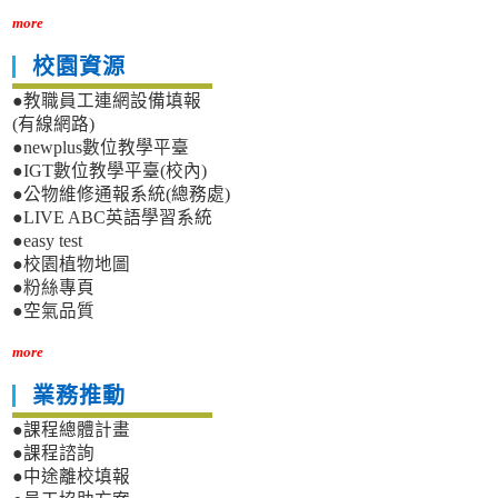
more
校園資源
●教職員工連網設備填報
(有線網路)
●newplus數位教學平臺
●IGT數位教學平臺(校內)
●公物維修通報系統(總務處)
●LIVE ABC英語學習系統
●easy test
●校園植物地圖
●粉絲專頁
●空氣品質
more
業務推動
●課程總體計畫
●課程諮詢
●中途離校填報