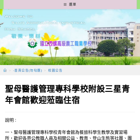
跳
選單
轉
至
主
要
內
容
>
-首頁公告(勿勾選)
>
校園公告
聖母醫護管理專科學校附設三星青
年會館歡迎蒞臨住宿
說明 :
一、聖母醫護管理專科學校青年會館為餐旅科學生教學及實習場
所，歡迎各界公教職人員及相關公益、教育、登山生態等社團、團