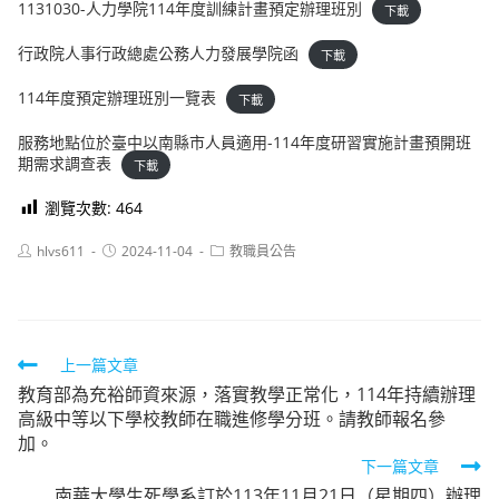
1131030-人力學院114年度訓練計畫預定辦理班別
下載
行政院人事行政總處公務人力發展學院函
下載
114年度預定辦理班別一覽表
下載
服務地點位於臺中以南縣市人員適用-114年度研習實施計畫預開班
期需求調查表
下載
瀏覽次數:
464
Post
Post
Post
hlvs611
2024-11-04
教職員公告
author:
published:
category:
Read
上一篇文章
教育部為充裕師資來源，落實教學正常化，114年持續辦理
more
高級中等以下學校教師在職進修學分班。請教師報名參
articles
加。
下一篇文章
南華大學生死學系訂於113年11月21日（星期四）辦理