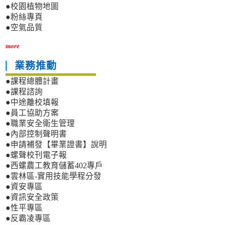
●校園植物地圖
●粉絲專頁
●空氣品質
more
業務推動
●課程總體計畫
●課程諮詢
●中途離校填報
●員工協助方案
●職業安全衛生管理
●內部控制聲明書
●申請補發【畢業證書】說明
●螺聲校刊電子報
●西螺農工教育儲蓄402專戶
●雲林區-實用技能學程分發
●資安專區
●資訊安全政策
●性平專區
●反霸凌專區