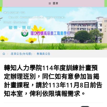
跳
選單
轉
至
主
要
內
容
>
-首頁公告(勿勾選)
>
教職員公告
轉知人力學院114年度訓練計畫預
定辦理班別，同仁如有意參加旨揭
計畫課程，請於113年11月8日前告
知本室，俾利依限填報需求。