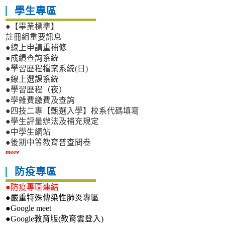
學生專區
●【畢業標準】
註冊組重要訊息
●線上申請重補修
●成績查詢系統
●學習歷程檔案系統(日)
●線上選課系統
●學習歷程（夜）
●學雜費繳費及查詢
●四技二專【甄選入學】校系代碼填寫
●學生評量辦法及補充規定
●中學生網站
●後期中等教育普查問卷
more
防疫專區
●防疫專區連結
●嚴重特殊傳染性肺炎專區
●Google meet
●Google教育版(教育雲登入)