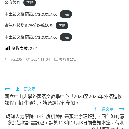
公文製作
下載
本土語文閩南語文專長薦送表
下載
資訊科技增能學分班薦送表
下載
本土語文閩南語文專長薦送表
下載
瀏覽次數:
282
Post
Post
Post
hlvs206
2024-11-04
教職員公告
author:
published:
category:
Read
上一篇文章
國立中山大學外國語文教學中心「2024至2025年外語進修
more
課程」招 生資訊，請踴躍報名參加。
articles
下一篇文章
轉知人力學院114年度訓練計畫預定辦理班別，同仁如有意
參加旨揭計畫課程，請於113年11月8日前告知本室，俾利