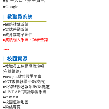
●新生入口、招生資訊
●Google
教職員系統
●網路請購系統
●雲端差勤系統
●教育雲電子郵件
●成績輸入系統、課表查詢
more
校園資源
●教職員工連網設備填報
(有線網路)
●newplus數位教學平臺
●IGT數位教學平臺(校內)
●公物維修通報系統(總務處)
●LIVE ABC英語學習系統
●easy test
●校園植物地圖
●粉絲專頁