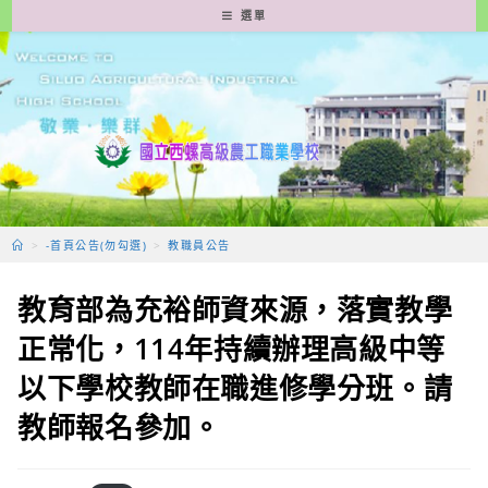
跳
選單
轉
至
主
要
內
容
>
-首頁公告(勿勾選)
>
教職員公告
教育部為充裕師資來源，落實教學
正常化，114年持續辦理高級中等
以下學校教師在職進修學分班。請
教師報名參加。