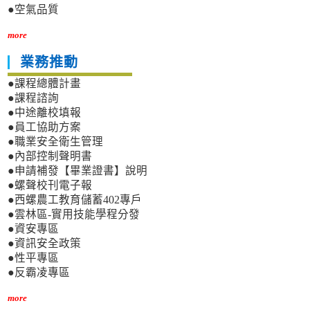
●空氣品質
more
業務推動
●課程總體計畫
●課程諮詢
●中途離校填報
●員工協助方案
●職業安全衛生管理
●內部控制聲明書
●申請補發【畢業證書】說明
●螺聲校刊電子報
●西螺農工教育儲蓄402專戶
●雲林區-實用技能學程分發
●資安專區
●資訊安全政策
●性平專區
●反霸凌專區
more