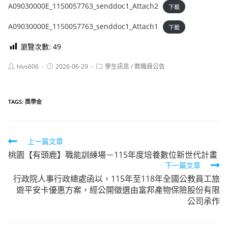
A09030000E_1150057763_senddoc1_Attach2
下載
A09030000E_1150057763_senddoc1_Attach1
下載
瀏覽次數:
49
Post
Post
Post
hlvs606
2026-06-29
學生訊息
/
教職員公告
author:
published:
category:
TAGS:
獎學金
Read
上一篇文章
桃園【有頭鹿】職能訓練場－115年度培養數位新世代計畫
more
下一篇文章
articles
行政院人事行政總處函以，115年至118年全國公教員工旅
遊平安卡優惠方案，經公開徵選由富邦產物保險股份有限
公司承作