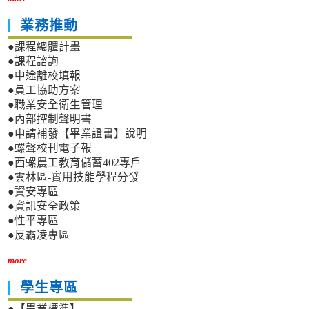
業務推動
●課程總體計畫
●課程諮詢
●中途離校填報
●員工協助方案
●職業安全衛生管理
●內部控制聲明書
●申請補發【畢業證書】說明
●螺聲校刊電子報
●西螺農工教育儲蓄402專戶
●雲林區-實用技能學程分發
●資安專區
●資訊安全政策
●性平專區
●反霸凌專區
more
學生專區
●【畢業標準】