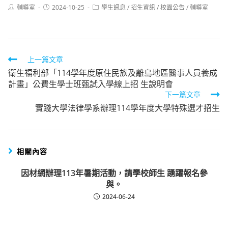
Post
Post
Post
輔導室
2024-10-25
學生訊息
/
招生資訊
/
校園公告
/
輔導室
author:
published:
category:
Read
上一篇文章
衛生福利部「114學年度原住民族及離島地區醫事人員養成
more
計畫」公費生學士班甄試入學線上招 生說明會
articles
下一篇文章
實踐大學法律學系辦理114學年度大學特殊選才招生
相關內容
因材網辦理113年暑期活動，請學校師生 踴躍報名參
與。
2024-06-24