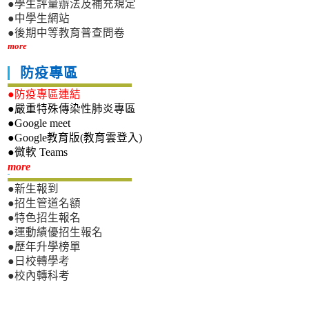
●學生評量辦法及補充規定
●中學生網站
●後期中等教育普查問卷
more
防疫專區
●防疫專區連結
●嚴重特殊傳染性肺炎專區
●Google meet
●Google教育版(教育雲登入)
●微軟 Teams
新生專區
more
●新生報到
●招生管道名額
●特色招生報名
●運動績優招生報名
●歷年升學榜單
●日校轉學考
●校內轉科考