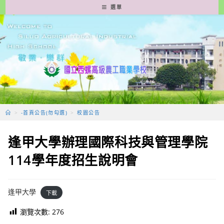
跳
選單
轉
至
主
要
內
容
>
-首頁公告(勿勾選)
>
校園公告
逢甲大學辦理國際科技與管理學院
114學年度招生說明會
逢甲大學
下載
瀏覽次數:
276