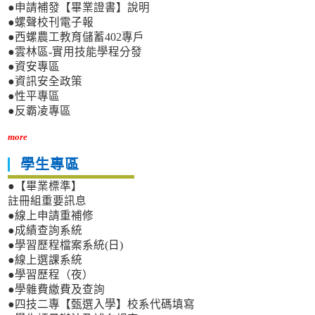
●申請補發【畢業證書】說明
●螺聲校刊電子報
●西螺農工教育儲蓄402專戶
●雲林區-實用技能學程分發
●資安專區
●資訊安全政策
●性平專區
●反霸凌專區
more
學生專區
●【畢業標準】
註冊組重要訊息
●線上申請重補修
●成績查詢系統
●學習歷程檔案系統(日)
●線上選課系統
●學習歷程（夜）
●學雜費繳費及查詢
●四技二專【甄選入學】校系代碼填寫