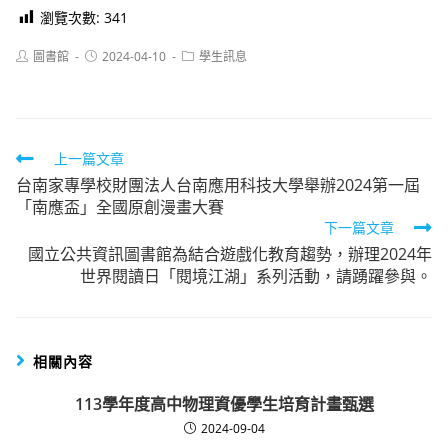
瀏覽次數:
341
Post
Post
Post
圖書館
2024-04-10
學生訊息
author:
published:
category:
Read
上一篇文章
台南家專學校財團法人台南應用科技大學舉辦2024第一屆
more
「南應盃」全國原創漫畫大賽
articles
下一篇文章
國立公共資訊圖書館為結合遊戲化教育趨勢，辦理2024年
世界閱讀日「閱境江湖」系列活動，請踴躍參與。
相關內容
113學年度高中物理資優學生培育計畫甄選
2024-09-04