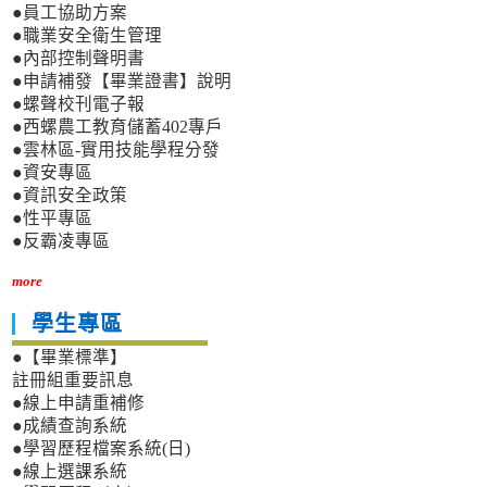
●員工協助方案
●職業安全衛生管理
●內部控制聲明書
●申請補發【畢業證書】說明
●螺聲校刊電子報
●西螺農工教育儲蓄402專戶
●雲林區-實用技能學程分發
●資安專區
●資訊安全政策
●性平專區
●反霸凌專區
more
學生專區
●【畢業標準】
註冊組重要訊息
●線上申請重補修
●成績查詢系統
●學習歷程檔案系統(日)
●線上選課系統