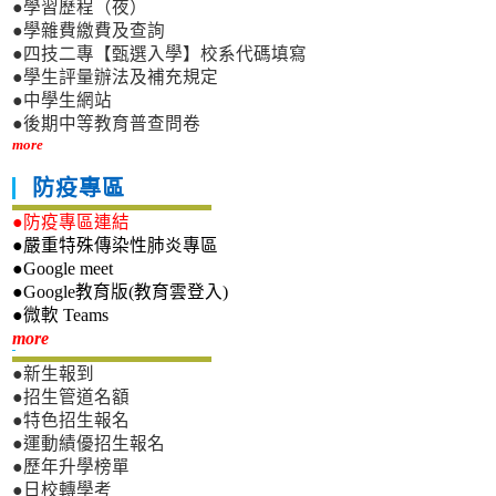
●學習歷程（夜）
●學雜費繳費及查詢
●四技二專【甄選入學】校系代碼填寫
●學生評量辦法及補充規定
●中學生網站
●後期中等教育普查問卷
more
防疫專區
●防疫專區連結
●嚴重特殊傳染性肺炎專區
●Google meet
●Google教育版(教育雲登入)
●微軟 Teams
新生專區
more
●新生報到
●招生管道名額
●特色招生報名
●運動績優招生報名
●歷年升學榜單
●日校轉學考