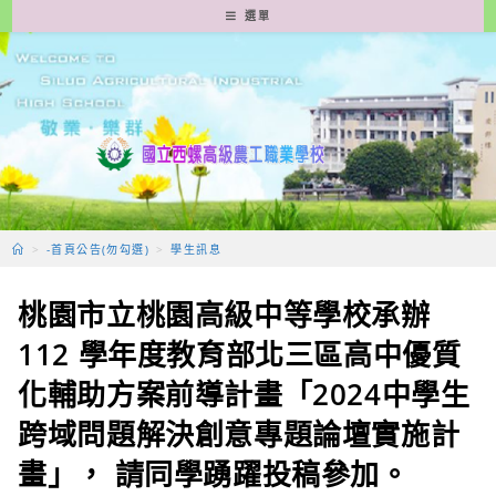
跳
選單
轉
至
主
要
內
容
>
-首頁公告(勿勾選)
>
學生訊息
桃園市立桃園高級中等學校承辦
112 學年度教育部北三區高中優質
化輔助方案前導計畫「2024中學生
跨域問題解決創意專題論壇實施計
畫」， 請同學踴躍投稿參加。