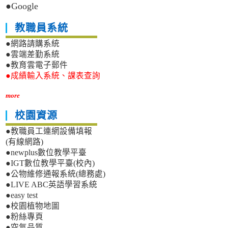
●Google
教職員系統
●網路請購系統
●雲端差勤系統
●教育雲電子郵件
●成績輸入系統、課表查詢
more
校園資源
●教職員工連網設備填報
(有線網路)
●newplus數位教學平臺
●IGT數位教學平臺(校內)
●公物維修通報系統(總務處)
●LIVE ABC英語學習系統
●easy test
●校園植物地圖
●粉絲專頁
●空氣品質