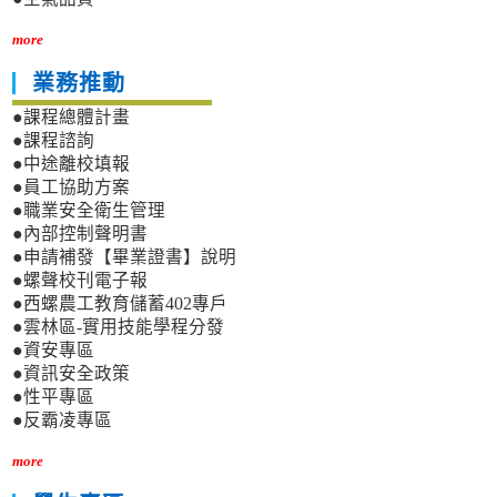
more
業務推動
●課程總體計畫
●課程諮詢
●中途離校填報
●員工協助方案
●職業安全衛生管理
●內部控制聲明書
●申請補發【畢業證書】說明
●螺聲校刊電子報
●西螺農工教育儲蓄402專戶
●雲林區-實用技能學程分發
●資安專區
●資訊安全政策
●性平專區
●反霸凌專區
more