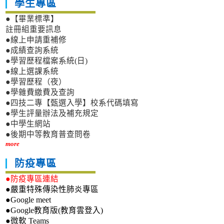
學生專區
●【畢業標準】
註冊組重要訊息
●線上申請重補修
●成績查詢系統
●學習歷程檔案系統(日)
●線上選課系統
●學習歷程（夜）
●學雜費繳費及查詢
●四技二專【甄選入學】校系代碼填寫
●學生評量辦法及補充規定
●中學生網站
●後期中等教育普查問卷
more
防疫專區
●防疫專區連結
●嚴重特殊傳染性肺炎專區
●Google meet
●Google教育版(教育雲登入)
●微軟 Teams