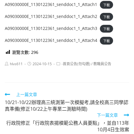
A09030000E_1130122361_senddoc1_1_Attach1
下載
A09030000E_1130122361_senddoc1_1_Attach2
下載
A09030000E_1130122361_senddoc1_1_Attach3
下載
A09030000E_1130122361_senddoc1_1_Attach4
下載
瀏覽次數:
296
Post
Post
Post
hlvs611
2024-10-15
-首頁公告(勿勾選)
/
教職員公告
author:
published:
category:
Read
上一篇文章
10/21-10/22辦理高三統測第一次模擬考,請全校高三同學認
more
真準備(修正10/22上午專業二測驗時間)
articles
下一篇文章
行政院修正「行政院表揚模範公務人員要點」，並自113年
10月4日生效案