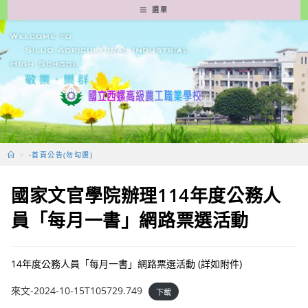
跳
選單
轉
至
主
要
內
容
>
-首頁公告(勿勾選)
國家文官學院辦理114年度公務人
員「每月一書」網路票選活動
14年度公務人員「每月一書」網路票選活動 (詳如附件)
來文-2024-10-15T105729.749
下載