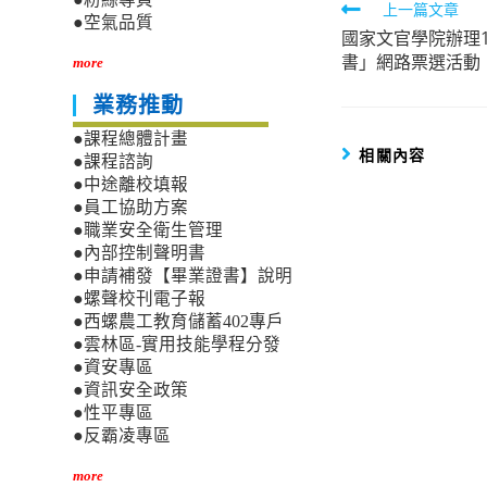
Read
上一篇文章
●空氣品質
國家文官學院辦理
more
書」網路票選活動
more
articles
業務推動
●課程總體計畫
相關內容
●課程諮詢
●中途離校填報
●員工協助方案
●職業安全衛生管理
●內部控制聲明書
●申請補發【畢業證書】說明
●螺聲校刊電子報
●西螺農工教育儲蓄402專戶
●雲林區-實用技能學程分發
●資安專區
●資訊安全政策
●性平專區
●反霸凌專區
more