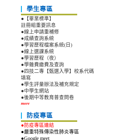
學生專區
●【畢業標準】
註冊組重要訊息
●線上申請重補修
●成績查詢系統
●學習歷程檔案系統(日)
●線上選課系統
●學習歷程（夜）
●學雜費繳費及查詢
●四技二專【甄選入學】校系代碼
填寫
●學生評量辦法及補充規定
●中學生網站
●後期中等教育普查問卷
more
防疫專區
●防疫專區連結
●嚴重特殊傳染性肺炎專區
●Google meet