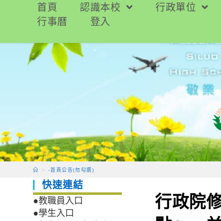
跳
首頁
認識本校
行政單位
轉
行事曆
登入
至
主
要
內
容
>
-首頁公告(勿勾選)
快速連結
行政院
●教職員入口
●學生入口