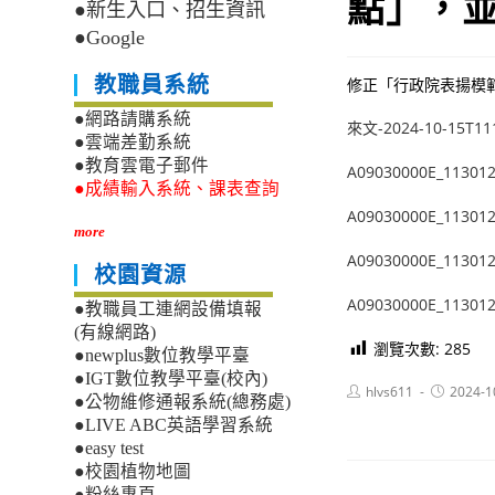
點」，並
●新生入口、招生資訊
●Google
教職員系統
修正「行政院表揚模範
●網路請購系統
來文-2024-10-15T11
●雲端差勤系統
●教育雲電子郵件
A09030000E_113012
●成績輸入系統、課表查詢
A09030000E_113012
more
A09030000E_113012
校園資源
A09030000E_113012
●教職員工連網設備填報
(有線網路)
瀏覽次數:
285
●newplus數位教學平臺
●IGT數位教學平臺(校內)
Post
Post
hlvs611
2024-1
●公物維修通報系統(總務處)
author:
published:
●LIVE ABC英語學習系統
●easy test
●校園植物地圖
●粉絲專頁