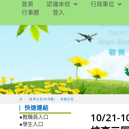
跳
首頁
認識本校
行政單位
轉
行事曆
登入
至
主
要
內
容
>
-首頁公告(勿勾選)
>
校園公告
快速連結
10/21
●教職員入口
●學生入口