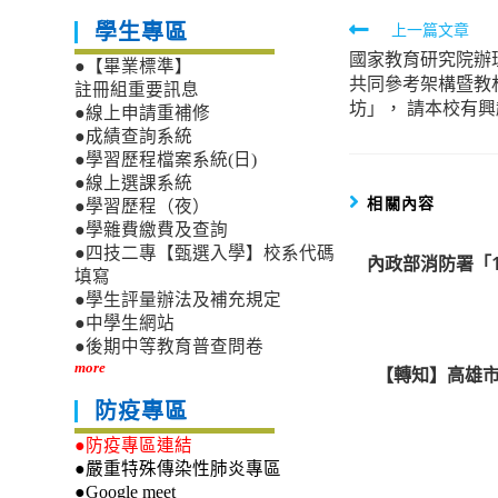
Read
上一篇文章
學生專區
國家教育研究院辦
more
●【畢業標準】
共同參考架構暨教材
articles
註冊組重要訊息
坊」， 請本校有
●線上申請重補修
●成績查詢系統
●學習歷程檔案系統(日)
●線上選課系統
相關內容
●學習歷程（夜）
●學雜費繳費及查詢
●四技二專【甄選入學】校系代碼
內政部消防署「
填寫
●學生評量辦法及補充規定
●中學生網站
●後期中等教育普查問卷
more
【轉知】高雄市
防疫專區
●防疫專區連結
●嚴重特殊傳染性肺炎專區
●Google meet