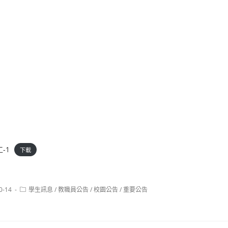
-1
下載
Post
0-14
學生訊息
/
教職員公告
/
校園公告
/
重要公告
category: