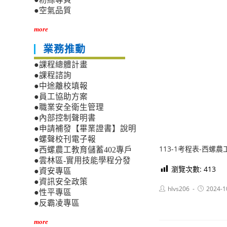
●空氣品質
more
業務推動
●課程總體計畫
●課程諮詢
●中途離校填報
●員工協助方案
●職業安全衛生管理
●內部控制聲明書
●申請補發【畢業證書】說明
●螺聲校刊電子報
113-1考程表-西螺農工
●西螺農工教育儲蓄402專戶
●雲林區-實用技能學程分發
瀏覽次數:
413
●資安專區
●資訊安全政策
Post
Post
hlvs206
2024-1
●性平專區
author:
published:
●反霸凌專區
more