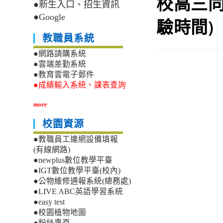
校高三同
●新生入口、招生資訊
●Google
驗時間)
教職員系統
●網路請購系統
●雲端差勤系統
●教育雲電子郵件
●成績輸入系統、課表查詢
more
校園資源
●教職員工連網設備填報
(有線網路)
●newplus數位教學平臺
●IGT數位教學平臺(校內)
●公物維修通報系統(總務處)
●LIVE ABC英語學習系統
●easy test
●校園植物地圖
●粉絲專頁