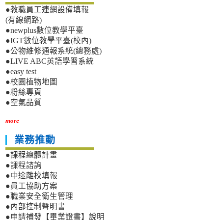
●教職員工連網設備填報
(有線網路)
●newplus數位教學平臺
●IGT數位教學平臺(校內)
●公物維修通報系統(總務處)
●LIVE ABC英語學習系統
●easy test
●校園植物地圖
●粉絲專頁
●空氣品質
more
業務推動
●課程總體計畫
●課程諮詢
●中途離校填報
●員工協助方案
●職業安全衛生管理
●內部控制聲明書
●申請補發【畢業證書】說明