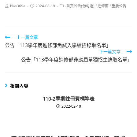
Post
Post
Post
hlvs369a
2024-08-19
-首頁公告(勿勾選)
/
進修部
/
重要公告
author:
published:
category:
Read
上一篇文章
公告「113學年度進修部免試入學續招錄取名單」
more
下一篇文章
articles
公告「113學年度進修部非應屆單獨招生錄取名單」
相關內容
110-2學期註冊費標準表
2022-02-10