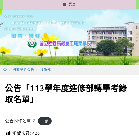
跳
選單
轉
至
主
要
內
容
>
行政單位公告
>
進修部
公告「113學年度進修部轉學考錄
取名單」
公告附件名單-2
下載
瀏覽次數:
428