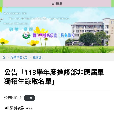
跳
選單
轉
至
主
要
內
容
>
行政單位公告
>
進修部
公告「113學年度進修部非應屆單
獨招生錄取名單」
公告附件-1
下載
瀏覽次數:
422