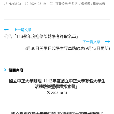
Post
Post
Post
hlvs369a
2024-08-19
-首頁公告(勿勾選)
/
進修部
/
重要公告
author:
published:
category:
Read
上一篇文章
公告「113學年度進修部轉學考錄取名單」
more
下一篇文章
articles
8月30日開學日起學生專車路線表(9月13日更新)
相關內容
國立中正大學辦理「113年度國立中正大學寒假大學生
活體驗營暨學群探索營」
2023-10-31