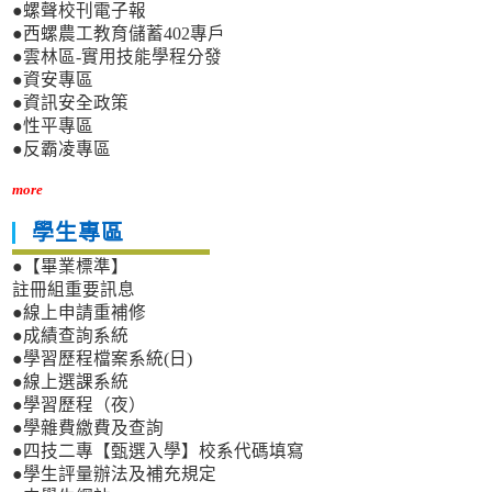
●螺聲校刊電子報
●西螺農工教育儲蓄402專戶
●雲林區-實用技能學程分發
●資安專區
●資訊安全政策
●性平專區
●反霸凌專區
more
學生專區
●【畢業標準】
註冊組重要訊息
●線上申請重補修
●成績查詢系統
●學習歷程檔案系統(日)
●線上選課系統
●學習歷程（夜）
●學雜費繳費及查詢
●四技二專【甄選入學】校系代碼填寫
●學生評量辦法及補充規定