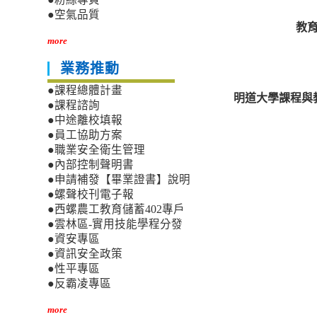
●空氣品質
教
more
業務推動
●課程總體計畫
明道大學課程與
●課程諮詢
●中途離校填報
●員工協助方案
●職業安全衛生管理
●內部控制聲明書
●申請補發【畢業證書】說明
●螺聲校刊電子報
●西螺農工教育儲蓄402專戶
●雲林區-實用技能學程分發
●資安專區
●資訊安全政策
●性平專區
●反霸凌專區
more