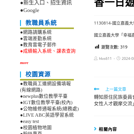
香一日
●新生入口、招生資訊
●Google
教職員系統
1130814-國立
●網路請購系統
國立嘉義大學「幸福
●雲端差勤系統
●教育雲電子郵件
瀏覽次數:
319
●成績輸入系統、課表查詢
Post
Post
hlvs611
2024-0
author:
published:
more
校園資源
●教職員工連網設備填報
Read
上一篇文章
(有線網路)
轉知原住民族委員會
●newplus數位教學平臺
more
●IGT數位教學平臺(校內)
女性人才觀摩交流
articles
●公物維修通報系統(總務處)
●LIVE ABC英語學習系統
●easy test
●校園植物地圖
相關內容
●粉絲專頁