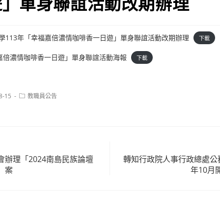
遊」單身聯誼活動改期辦理
嘉義大學113年「幸福嘉倍濃情咖啡香一日遊」單身聯誼活動改期辦理
下載
嘉倍濃情咖啡香一日遊」單身聯誼活動海報
下載
Post
8-15
教職員公告
category:
辦理「2024南島民族論壇
轉知行政院人事行政總處公務
」案
年10月