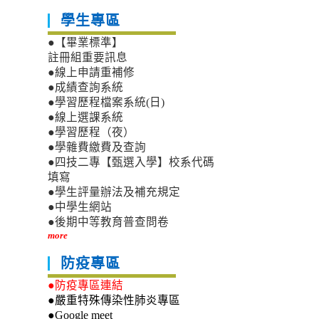
學生專區
●【畢業標準】
註冊組重要訊息
●線上申請重補修
●成績查詢系統
●學習歷程檔案系統(日)
●線上選課系統
●學習歷程（夜）
●學雜費繳費及查詢
●四技二專【甄選入學】校系代碼
填寫
●學生評量辦法及補充規定
●中學生網站
●後期中等教育普查問卷
more
防疫專區
●防疫專區連結
●嚴重特殊傳染性肺炎專區
●Google meet