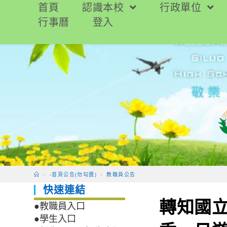
跳
首頁
認識本校
行政單位
轉
行事曆
登入
至
主
要
內
容
>
-首頁公告(勿勾選)
>
教職員公告
快速連結
轉知國立
●教職員入口
●學生入口