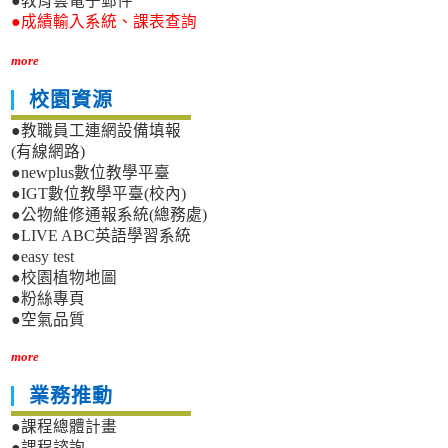
●教育雲電子郵件
●成績輸入系統、課表查詢
more
校園資源
●教職員工連網設備填報
(有線網路)
●newplus數位教學平臺
●IGT數位教學平臺(校內)
●公物維修通報系統(總務處)
●LIVE ABC英語學習系統
●easy test
●校園植物地圖
●粉絲專頁
●空氣品質
more
業務推動
●課程總體計畫
●課程諮詢