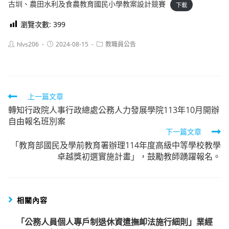
古圳、農田水利及食農教育國民小學教案設計競賽
下載
瀏覽次數:
399
Post
Post
Post
hlvs206
2024-08-15
教職員公告
author:
published:
category:
Read
上一篇文章
轉知行政院人事行政總處公務人力發展學院113年10月開辦
more
自由報名班別案
articles
下一篇文章
「教育部國民及學前教育署辦理114年度高級中等學校教學
卓越獎初選實施計畫」，鼓勵教師踴躍報名。
相關內容
「公務人員個人專戶制退休資遣撫卹法施行細則」業經