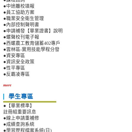
●中途離校填報
●員工協助方案
●職業安全衛生管理
●內部控制聲明書
●申請補發【畢業證書】說明
●螺聲校刊電子報
●西螺農工教育儲蓄402專戶
●雲林區-實用技能學程分發
●資安專區
●資訊安全政策
●性平專區
●反霸凌專區
more
學生專區
●【畢業標準】
註冊組重要訊息
●線上申請重補修
●成績查詢系統
●學習歷程檔案系統(日)