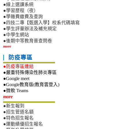
●線上選課系統
●學習歷程（夜）
●學雜費繳費及查詢
●四技二專【甄選入學】校系代碼填寫
●學生評量辦法及補充規定
●中學生網站
●後期中等教育普查問卷
more
防疫專區
●防疫專區連結
●嚴重特殊傳染性肺炎專區
●Google meet
●Google教育版(教育雲登入)
●微軟 Teams
新生專區
more
●新生報到
●招生管道名額
●特色招生報名
●運動績優招生報名