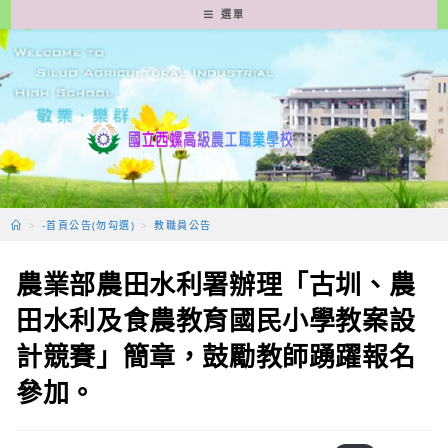
跳
選單
轉
至
主
要
內
容
>
-首頁公告(勿勾選)
>
教職員公告
農業部農田水利署辦理「古圳、農
田水利及食農教育國民小學教案設
計競賽」簡章，鼓勵教師踴躍報名
參加。