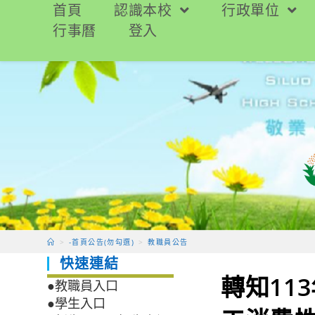
跳
首頁
認識本校
行政單位
轉
行事曆
登入
至
主
要
內
容
>
-首頁公告(勿勾選)
>
教職員公告
快速連結
轉知11
●教職員入口
●學生入口