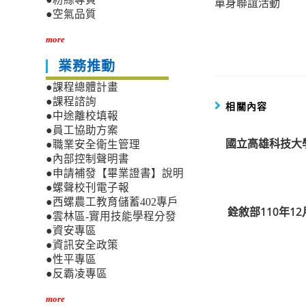
單身聯誼活動
articles
●空氣品質
more
業務推動
●課程總體計畫
●課程諮詢
相關內容
●中途離校填報
●員工協助方案
國立高雄科技大
●職業安全衛生管理
●內部控制聲明書
●申請補發【畢業證書】說明
●螺聲校刊電子報
●西螺農工教育儲蓄402專戶
銓敘部110年1
●雲林區-實用技能學程分發
●資安專區
●資訊安全政策
●性平專區
●反霸凌專區
more