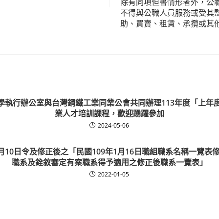
除有同項但書情形者外，公
不得與公職人員服務或受其
助、買賣、租賃、承攬或其
學執行辦公室與台灣鋼鐵工業同業公會共同辦理113年度「上年
業人才培訓課程，歡迎踴躍參加
2024-05-06
2月10日令及修正後之「民國109年1月16日職組職系名稱一覽
職系及銓敘審定有案職系得予適用之修正後職系一覽表」
2022-01-05