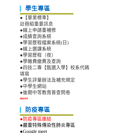
學生專區
●【畢業標準】
註冊組重要訊息
●線上申請重補修
●成績查詢系統
●學習歷程檔案系統(日)
●線上選課系統
●學習歷程（夜）
●學雜費繳費及查詢
●四技二專【甄選入學】校系代碼
填寫
●學生評量辦法及補充規定
●中學生網站
●後期中等教育普查問卷
more
防疫專區
●防疫專區連結
●嚴重特殊傳染性肺炎專區
●Google meet