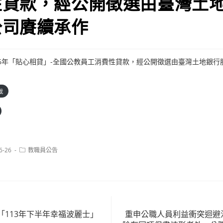
性貸款，經公開徵選由臺灣土
公司賡續承作
3年至116年「貼心相貸」-全國公教員工消費性貸款，經公開徵選由臺灣土地銀
載
Post
6-26
教職員公告
category:
「113年下半年幸福波麗士」
重申公職人員利益衝突迴避法