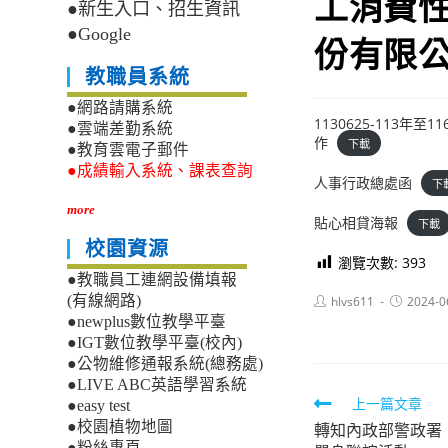
工消費
●新生入口、招生資訊
●Google
份有限
教職員系統
●網路請購系統
1130625-11
●雲端差勤系統
作
下載
●教育雲電子郵件
●成績輸入系統、課表查詢
人事行政總處函
下
more
貼心相貸海報
下載
校園資源
瀏覽次數:
393
●教職員工連網設備填報
Post
Post
(有線網路)
hlvs611
2024-0
author:
published:
●newplus數位教學平臺
●IGT數位教學平臺(校內)
●公物維修通報系統(總務處)
●LIVE ABC英語學習系統
Read
上一篇文章
●easy test
●校園植物地圖
轉知內政部警政署
more
●粉絲專頁