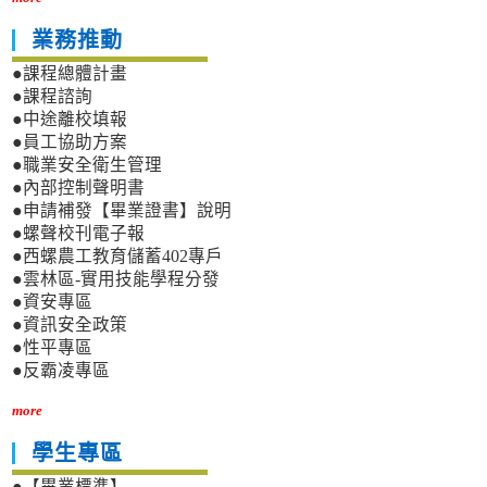
業務推動
●課程總體計畫
●課程諮詢
●中途離校填報
●員工協助方案
●職業安全衛生管理
●內部控制聲明書
●申請補發【畢業證書】說明
●螺聲校刊電子報
●西螺農工教育儲蓄402專戶
●雲林區-實用技能學程分發
●資安專區
●資訊安全政策
●性平專區
●反霸凌專區
more
學生專區
●【畢業標準】