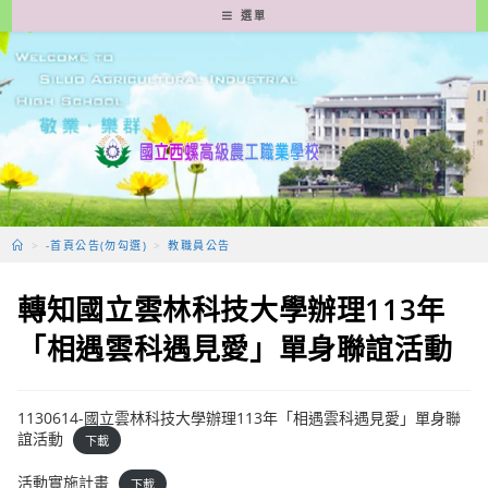
跳
選單
轉
至
主
要
內
容
>
-首頁公告(勿勾選)
>
教職員公告
轉知國立雲林科技大學辦理113年
「相遇雲科遇見愛」單身聯誼活動
1130614-國立雲林科技大學辦理113年「相遇雲科遇見愛」單身聯
誼活動
下載
活動實施計畫
下載