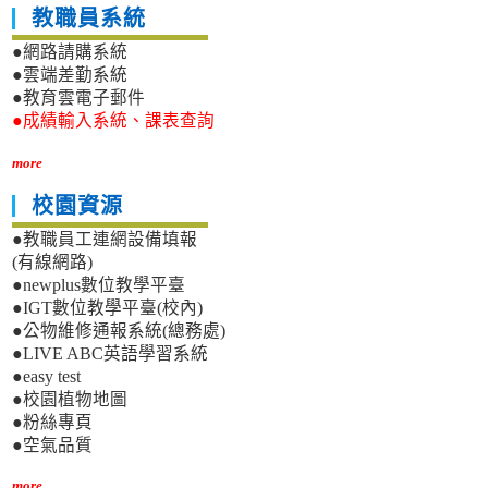
教職員系統
●網路請購系統
●雲端差勤系統
●教育雲電子郵件
●成績輸入系統、課表查詢
more
校園資源
●教職員工連網設備填報
(有線網路)
●newplus數位教學平臺
●IGT數位教學平臺(校內)
●公物維修通報系統(總務處)
●LIVE ABC英語學習系統
●easy test
●校園植物地圖
●粉絲專頁
●空氣品質
more