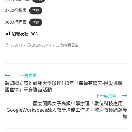
0720行程表
下載
0803行程表
下載
瀏覽次數:
366
Post
Post
Post
hlvs611
2024-06-14
教職員公告
author:
published:
category:
Read
上一篇文章
轉知國立高雄師範大學辦理113年「幸福有晴天-揪愛逃脫
more
蜜室情」單身聯誼活動
articles
下一篇文章
國立蘭陽女子高級中學辦理「數位科技應用：
GoogleWorkspace融入教學增能工作坊，歡迎教師踴躍參
加