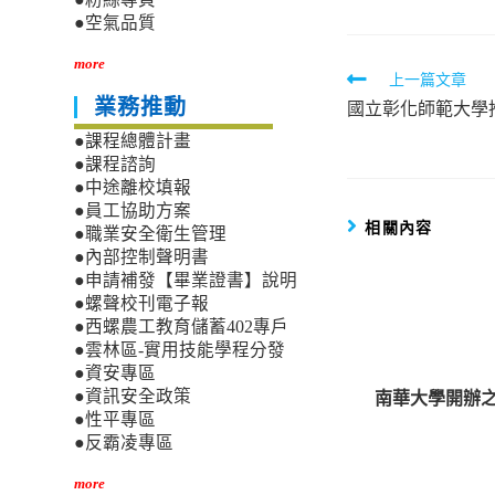
●空氣品質
more
Read
上一篇文章
業務推動
國立彰化師範大學
more
articles
●課程總體計畫
●課程諮詢
●中途離校填報
●員工協助方案
相關內容
●職業安全衛生管理
●內部控制聲明書
●申請補發【畢業證書】說明
●螺聲校刊電子報
●西螺農工教育儲蓄402專戶
●雲林區-實用技能學程分發
●資安專區
南華大學開辦之
●資訊安全政策
●性平專區
●反霸凌專區
more