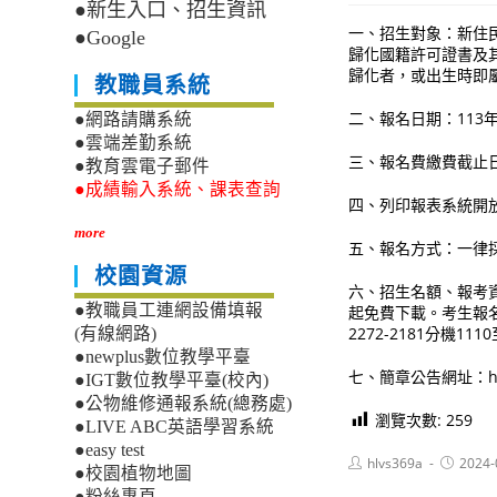
●新生入口、招生資訊
一、招生對象：新住
●Google
歸化國籍許可證書及
歸化者，或出生時即
教職員系統
二、報名日期：113年
●網路請購系統
●雲端差勤系統
三、報名費繳費截止日
●教育雲電子郵件
●成績輸入系統、課表查詢
四、列印報表系統開放時
more
五、報名方式：一律
校園資源
六、招生名額、報考資
●教職員工連網設備填報
起免費下載。考生報
2272-2181分機111
(有線網路)
●newplus數位教學平臺
七、簡章公告網址：https:/
●IGT數位教學平臺(校內)
●公物維修通報系統(總務處)
瀏覽次數:
259
●LIVE ABC英語學習系統
●easy test
Post
Post
hlvs369a
2024-
●校園植物地圖
author:
published
●粉絲專頁