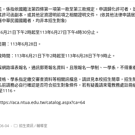
民，係指依國籍法第四條第一項第一款至第三款規定，申請歸化許可者，
其許可函副本，或其他足資證明前項之相關證明文件。 (依其他法律申請
屬中華民國國籍者，均非本招生對象)
6月21日下午2時起至113年6月27日下午4時30分止。
期：113年6月28日。
間：113年6月21日下午2時起至113年6月28日下午9時止。
採網路填表報名，通訊郵寄報名資料。且限報名一學制、一學系，不得重
格、學系指定繳交審查資料等相關訊檔息，請詳見本校招生簡章，招生簡章
名前請務必自行確認是否符合招生對象條件，若有疑義請來電教務處註冊組
0至1116。
/aca.ntua.edu.tw/catalog.aspx?ca=64
Post
06-04
招生資訊
/
輔導室
:
category: