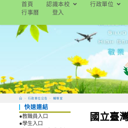
跳
首頁
認識本校
行政單位
轉
行事曆
登入
至
主
要
內
容
>
行政單位公告
>
輔導室
快速連結
國立臺灣
●教職員入口
●學生入口