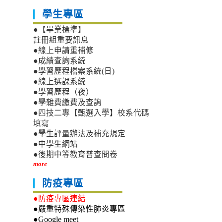
學生專區
●【畢業標準】
註冊組重要訊息
●線上申請重補修
●成績查詢系統
●學習歷程檔案系統(日)
●線上選課系統
●學習歷程（夜）
●學雜費繳費及查詢
●四技二專【甄選入學】校系代碼
填寫
●學生評量辦法及補充規定
●中學生網站
●後期中等教育普查問卷
more
防疫專區
●防疫專區連結
●嚴重特殊傳染性肺炎專區
●Google meet