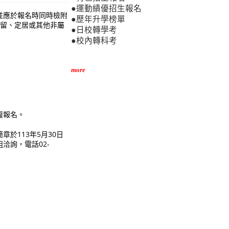
●運動績優招生報名
並應於報名時同時檢附
●歷年升學榜單
居留、定居或其他非屬
●日校轉學考
●校內轉科考
more
複報名。
於113年5月30日
洽詢，電話02-