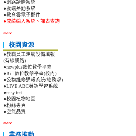
●網路請購系統
●雲端差勤系統
●教育雲電子郵件
●成績輸入系統、課表查詢
more
校園資源
●教職員工連網設備填報
(有線網路)
●newplus數位教學平臺
●IGT數位教學平臺(校內)
●公物維修通報系統(總務處)
●LIVE ABC英語學習系統
●easy test
●校園植物地圖
●粉絲專頁
●空氣品質
more
業務推動