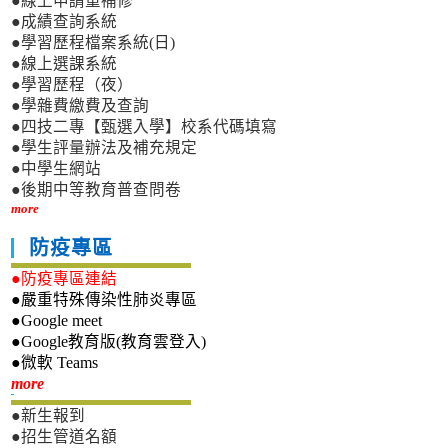
●線上申請重補修
●成績查詢系統
●學習歷程檔案系統(日)
●線上選課系統
●學習歷程（夜）
●學雜費繳費及查詢
●四技二專【甄選入學】校系代碼填寫
●學生評量辦法及補充規定
●中學生網站
●後期中等教育普查問卷
more
防疫專區
●防疫專區連結
●嚴重特殊傳染性肺炎專區
●Google meet
●Google教育版(教育雲登入)
●微軟 Teams
新生專區
more
●新生報到
●招生管道名額