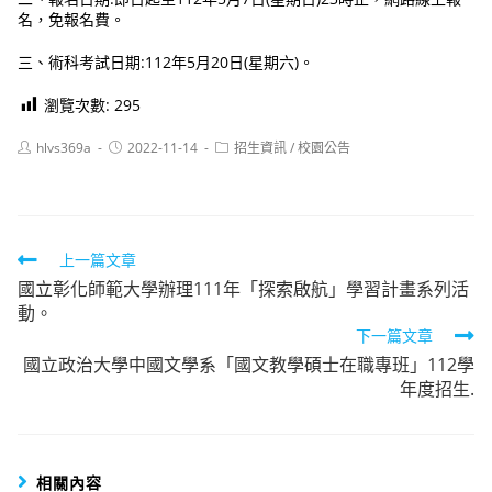
名，免報名費。
三、術科考試日期:112年5月20日(星期六)。
瀏覽次數:
295
Post
Post
Post
hlvs369a
2022-11-14
招生資訊
/
校園公告
author:
published:
category:
Read
上一篇文章
國立彰化師範大學辦理111年「探索啟航」學習計畫系列活
more
動。
articles
下一篇文章
國立政治大學中國文學系「國文教學碩士在職專班」112學
年度招生.
相關內容