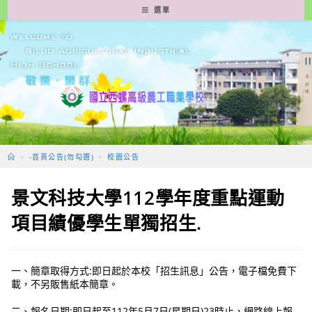
跳
選單
轉
至
主
要
內
容
>
-首頁公告(勿勾選)
>
校園公告
景文科技大學112學年度重點運動
項目績優學生單獨招生.
一、簡章取得方式:即日起於本校「招生訊息」公告，電子檔免費下
載，不另販售紙本簡章。
二、報名日期:即日起至112年5月7日(星期日)23時止，網路線上報