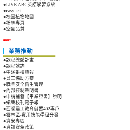
●LIVE ABC英語學習系統
●easy test
●校園植物地圖
●粉絲專頁
●空氣品質
more
業務推動
●課程總體計畫
●課程諮詢
●中途離校填報
●員工協助方案
●職業安全衛生管理
●內部控制聲明書
●申請補發【畢業證書】說明
●螺聲校刊電子報
●西螺農工教育儲蓄402專戶
●雲林區-實用技能學程分發
●資安專區
●資訊安全政策