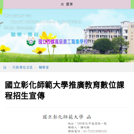
跳
選單
轉
至
主
要
內
容
>
行政單位公告
>
輔導室
國立彰化師範大學推廣教育數位課
程招生宣傳