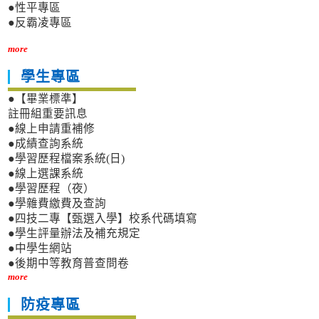
●性平專區
●反霸凌專區
more
學生專區
●【畢業標準】
註冊組重要訊息
●線上申請重補修
●成績查詢系統
●學習歷程檔案系統(日)
●線上選課系統
●學習歷程（夜）
●學雜費繳費及查詢
●四技二專【甄選入學】校系代碼填寫
●學生評量辦法及補充規定
●中學生網站
●後期中等教育普查問卷
more
防疫專區