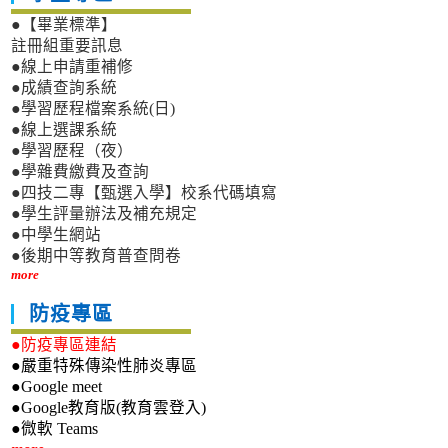
●【畢業標準】
註冊組重要訊息
●線上申請重補修
●成績查詢系統
●學習歷程檔案系統(日)
●線上選課系統
●學習歷程（夜）
●學雜費繳費及查詢
●四技二專【甄選入學】校系代碼填寫
●學生評量辦法及補充規定
●中學生網站
●後期中等教育普查問卷
more
防疫專區
●防疫專區連結
●嚴重特殊傳染性肺炎專區
●Google meet
●Google教育版(教育雲登入)
●微軟 Teams