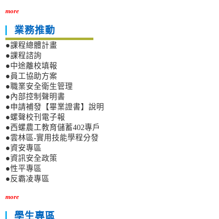
more
業務推動
●課程總體計畫
●課程諮詢
●中途離校填報
●員工協助方案
●職業安全衛生管理
●內部控制聲明書
●申請補發【畢業證書】說明
●螺聲校刊電子報
●西螺農工教育儲蓄402專戶
●雲林區-實用技能學程分發
●資安專區
●資訊安全政策
●性平專區
●反霸凌專區
more
學生專區