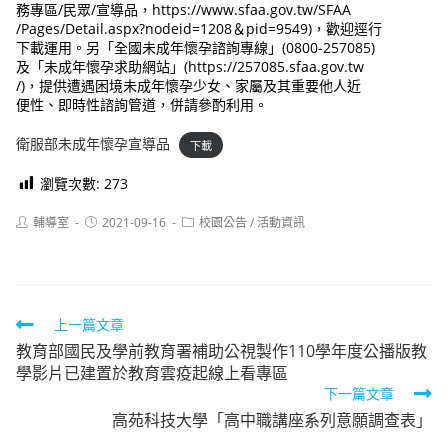
務專區/民眾/宣導品，https://www.sfaa.gov.tw/SFAA
/Pages/Detail.aspx?nodeid=1208＆pid=9549)，歡迎逕行
下載運用。另「全國未成年懷孕諮詢專線」(0800-257085)
及「未成年懷孕求助網站」(https://257085.sfaa.gov.tw
/)，提供遭遇困境未成年懷孕少女、家屬及其重要他人近
便性、即時性諮詢管道，併請參酌利用。
衛服部未成年懷孕宣導品
下載
瀏覽次數:
273
Post
Post
Post
輔導室
2021-09-16
校園公告
/
活動資訊
author:
published:
category:
Read
上一篇文章
教育部國民及學前教育署補助公視製作110學年度公播版教
more
學影片已建置於教育雲疫起線上看專區
articles
下一篇文章
高苑科技大學「高中職講座系列意願調查表」