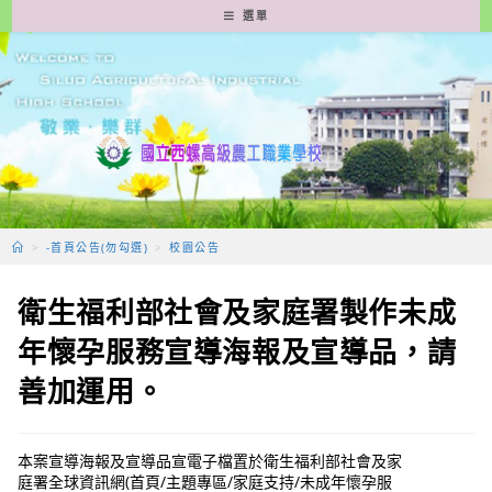
跳
選單
轉
至
主
要
內
容
>
-首頁公告(勿勾選)
>
校園公告
衛生福利部社會及家庭署製作未成
年懷孕服務宣導海報及宣導品，請
善加運用。
本案宣導海報及宣導品宣電子檔置於衛生福利部社會及家
庭署全球資訊網(首頁/主題專區/家庭支持/未成年懷孕服