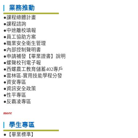
業務推動
●課程總體計畫
●課程諮詢
●中途離校填報
●員工協助方案
●職業安全衛生管理
●內部控制聲明書
●申請補發【畢業證書】說明
●螺聲校刊電子報
●西螺農工教育儲蓄402專戶
●雲林區-實用技能學程分發
●資安專區
●資訊安全政策
●性平專區
●反霸凌專區
more
學生專區
●【畢業標準】