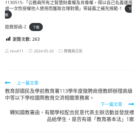
1130515-「公務員所有之智慧財產權及肖像權，得以自己名義運用
或一次性授權他人使用而獲取合理對價」等疑義之補充規範-1
下
載
銓敘部函-2
下載
瀏覽次數:
263
Post
Post
Post
hlvs611
2024-05-20
教職員公告
author:
published:
category:
Read
上一篇文章
教育部國民及學前教育署113學年度徵聘商借教師辦理高級
more
中等以下學校國際教育交流相關業務案。
articles
下一篇文章
轉知國教署函，有關學校配合民意代表主辦活動並發放禮
品給學生，是否有違「教育基本法」1案