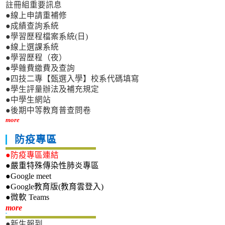
註冊組重要訊息
●線上申請重補修
●成績查詢系統
●學習歷程檔案系統(日)
●線上選課系統
●學習歷程（夜）
●學雜費繳費及查詢
●四技二專【甄選入學】校系代碼填寫
●學生評量辦法及補充規定
●中學生網站
●後期中等教育普查問卷
more
防疫專區
●防疫專區連結
●嚴重特殊傳染性肺炎專區
●Google meet
●Google教育版(教育雲登入)
●微軟 Teams
新生專區
more
●新生報到