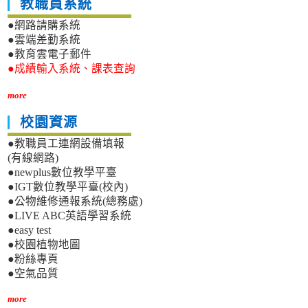
教職員系統
●網路請購系統
●雲端差勤系統
●教育雲電子郵件
●成績輸入系統、課表查詢
more
校園資源
●教職員工連網設備填報
(有線網路)
●newplus數位教學平臺
●IGT數位教學平臺(校內)
●公物維修通報系統(總務處)
●LIVE ABC英語學習系統
●easy test
●校園植物地圖
●粉絲專頁
●空氣品質
more