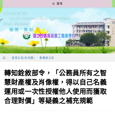
跳
選單
轉
至
主
要
內
容
>
-首頁公告(勿勾選)
>
教職員公告
轉知銓敘部令，「公務員所有之智
慧財產權及肖像權，得以自己名義
運用或一次性授權他人使用而獲取
合理對價」等疑義之補充規範