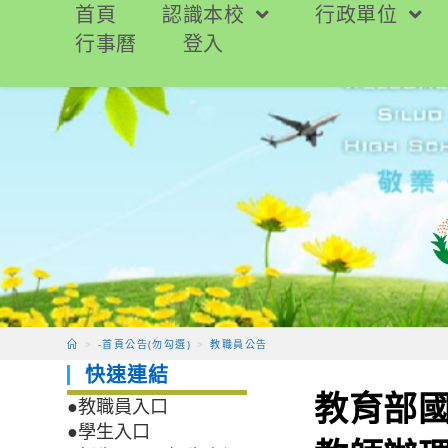
跳
首頁
認識本校
行政單位
轉
行事曆
登入
至
主
要
內
容
>
-首頁公告(勿勾選)
>
教職員公告
快速連結
教育部國
●教職員入口
●學生入口