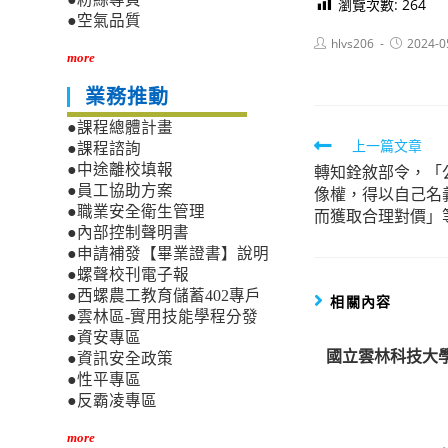
瀏覽次數:
264
●空氣品質
Post
Post
hlvs206
2024-0
author:
published:
more
業務推動
●課程總體計畫
Read
上一篇文章
●課程諮詢
轉知銓敘部令，「
●中途離校填報
more
●員工協助方案
像權，得以自己名
articles
●職業安全衛生管理
而獲取合理對價」
●內部控制聲明書
●申請補發【畢業證書】說明
●螺聲校刊電子報
●西螺農工教育儲蓄402專戶
相關內容
●雲林區-實用技能學程分發
●資安專區
國立雲林科技大
●資訊安全政策
●性平專區
●反霸凌專區
more