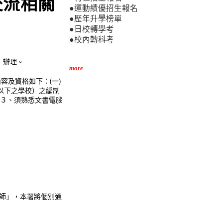
交流相關
●運動績優招生報名
●歷年升學榜單
●日校轉學考
●校內轉科考
）辦理。
more
容及資格如下：(一)
以下之學校）之編制
。３、須熟悉文書電腦
借教師」，本署將個別通