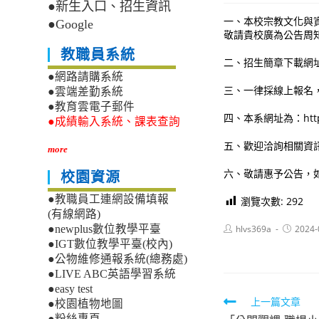
●新生入口、招生資訊
一、本校宗教文化與資
●Google
敬請貴校廣為公告周
教職員系統
二、招生簡章下載網址為：ht
●網路請購系統
三、一律採線上報名，報名網址
●雲端差勤系統
●教育雲電子郵件
四、本系網址為：https:/
●成績輸入系統、課表查詢
五、歡迎洽詢相關資訊。洽
more
六、敬請惠予公告，
校園資源
●教職員工連網設備填報
瀏覽次數:
292
(有線網路)
Post
Post
hlvs369a
2024-
●newplus數位教學平臺
author:
published
●IGT數位教學平臺(校內)
●公物維修通報系統(總務處)
●LIVE ABC英語學習系統
●easy test
Read
上一篇文章
●校園植物地圖
●粉絲專頁