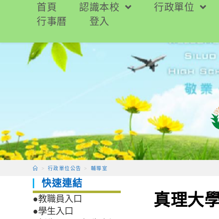
跳
首頁
認識本校
行政單位
轉
行事曆
登入
至
主
要
內
容
>
行政單位公告
>
輔導室
快速連結
真理大
●教職員入口
●學生入口