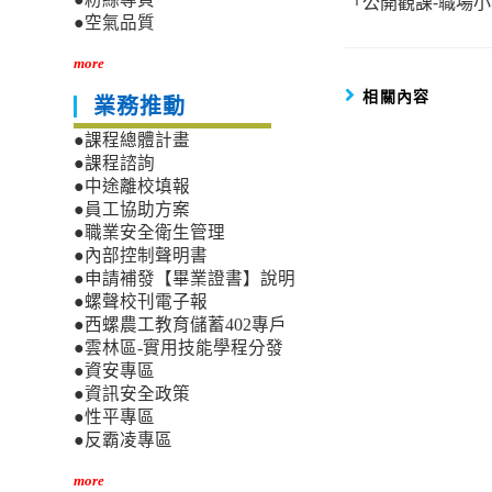
「公開觀課-職場
more
●空氣品質
articles
more
相關內容
業務推動
●課程總體計畫
●課程諮詢
●中途離校填報
●員工協助方案
●職業安全衛生管理
●內部控制聲明書
●申請補發【畢業證書】說明
●螺聲校刊電子報
●西螺農工教育儲蓄402專戶
●雲林區-實用技能學程分發
●資安專區
●資訊安全政策
●性平專區
●反霸凌專區
more