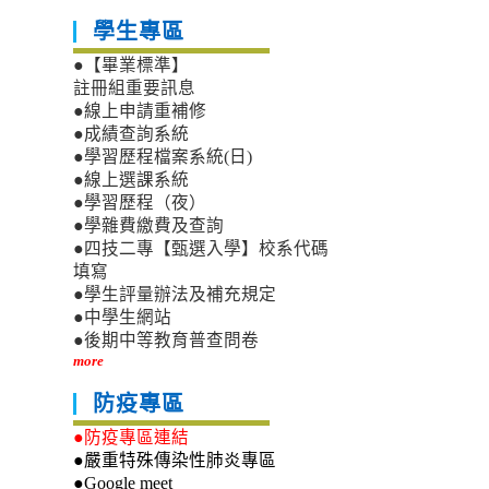
學生專區
●【畢業標準】
註冊組重要訊息
●線上申請重補修
●成績查詢系統
●學習歷程檔案系統(日)
●線上選課系統
●學習歷程（夜）
●學雜費繳費及查詢
●四技二專【甄選入學】校系代碼
填寫
●學生評量辦法及補充規定
●中學生網站
●後期中等教育普查問卷
more
防疫專區
●防疫專區連結
●嚴重特殊傳染性肺炎專區
●Google meet