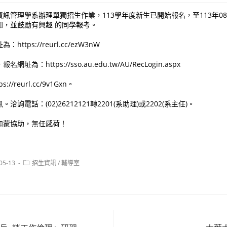
訊管理學系辦理單獨招生作業，113學年度新生已開始報名，至113年08
知，並鼓勵有興趣 的同學報考。
tps://reurl.cc/ezW3nW
為：https://sso.au.edu.tw/AU/RecLogin.aspx
/reurl.cc/9v1Gxn。
詢電話：(02)26212121轉2201(系助理)或2202(系主任)。
如蒙協助，無任感荷！
Post
05-13
招生資訊
/
輔導室
:
category: