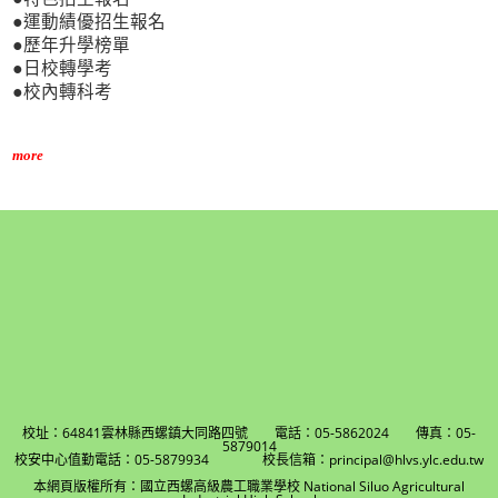
●運動績優招生報名
●歷年升學榜單
●日校轉學考
●校內轉科考
more
校址：64841雲林縣西螺鎮大同路四號 電話：05-5862024 傳真：05-
5879014
校安中心值勤電話：05-5879934 校長信箱：principal@hlvs.ylc.edu.tw
本網頁版權所有：國立西螺高級農工職業學校 National Siluo Agricultural