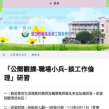
跳
選單
轉
至
主
要
內
容
>
行政單位公告
>
輔導室
「公開觀課-職場小兵~談工作倫
理」研習
一、歡迎貴校生涯規劃科教師及輔導教師報名參加旨揭研習，研習
相關資訊如后：
二、研習時間、地點與人數(一)研習日期：113年6月11日（星期