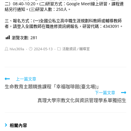
二）08:40-10:20。(二)研習方式：Google Meet線上研習，課程連
結另行通知。(三)研習人數：250人。
三、報名方式：(一)全國公私立高中職生涯規劃科教師或輔導教師
者，請登入全國教師在職進修資訊網報名，研習代碼：4343091。
瀏覽次數:
281
Post
Post
Post
hlvs369a
2024-05-13
活動資訊
/
輔導室
author:
published:
category:
Read
上一篇文章
生命教育主題精進課程「幸福咖啡館(臺北場)」
more
下一篇文章
articles
真理大學宗教文化與資訊管理學系單獨招生
相關內容