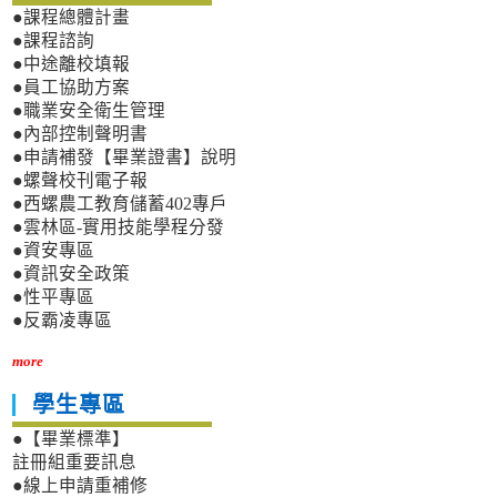
●課程總體計畫
●課程諮詢
●中途離校填報
●員工協助方案
●職業安全衛生管理
●內部控制聲明書
●申請補發【畢業證書】說明
●螺聲校刊電子報
●西螺農工教育儲蓄402專戶
●雲林區-實用技能學程分發
●資安專區
●資訊安全政策
●性平專區
●反霸凌專區
more
學生專區
●【畢業標準】
註冊組重要訊息
●線上申請重補修