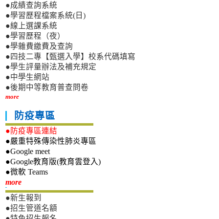
●成績查詢系統
●學習歷程檔案系統(日)
●線上選課系統
●學習歷程（夜）
●學雜費繳費及查詢
●四技二專【甄選入學】校系代碼填寫
●學生評量辦法及補充規定
●中學生網站
●後期中等教育普查問卷
more
防疫專區
●防疫專區連結
●嚴重特殊傳染性肺炎專區
●Google meet
●Google教育版(教育雲登入)
●微軟 Teams
新生專區
more
●新生報到
●招生管道名額
●特色招生報名