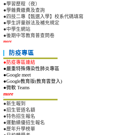
●學習歷程（夜）
●學雜費繳費及查詢
●四技二專【甄選入學】校系代碼填寫
●學生評量辦法及補充規定
●中學生網站
●後期中等教育普查問卷
more
防疫專區
●防疫專區連結
●嚴重特殊傳染性肺炎專區
●Google meet
●Google教育版(教育雲登入)
●微軟 Teams
新生專區
more
●新生報到
●招生管道名額
●特色招生報名
●運動績優招生報名
●歷年升學榜單