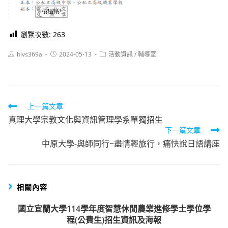
瀏覽次數:
263
Post
Post
Post
hlvs369a
2024-05-13
活動資訊
/
輔導室
author:
published:
category:
Read
上一篇文章
真理大學宗教文化與資訊管理學系單獨招生
more
下一篇文章
articles
中原大學-與師同行~盡情輕旅行，痛快說日語講座
相關內容
國立宜蘭大學114學年度智慧休閒農業進修學士學位學
程(公費生)招生資訊及海報