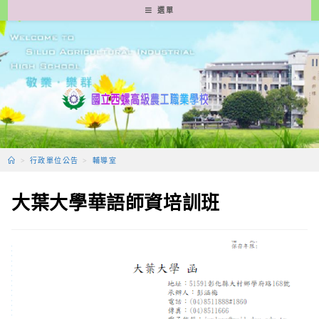
跳
選單
轉
至
主
要
內
容
>
行政單位公告
>
輔導室
大葉大學華語師資培訓班