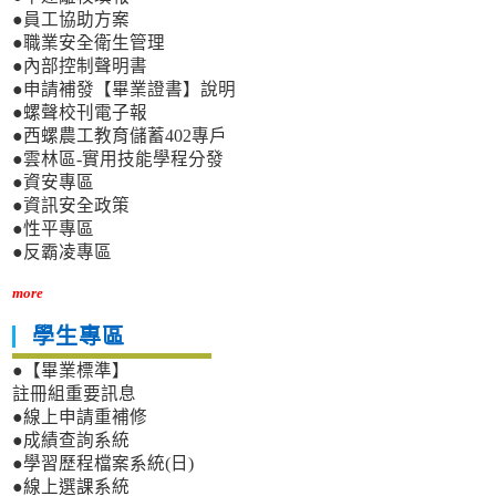
●員工協助方案
●職業安全衛生管理
●內部控制聲明書
●申請補發【畢業證書】說明
●螺聲校刊電子報
●西螺農工教育儲蓄402專戶
●雲林區-實用技能學程分發
●資安專區
●資訊安全政策
●性平專區
●反霸凌專區
more
學生專區
●【畢業標準】
註冊組重要訊息
●線上申請重補修
●成績查詢系統
●學習歷程檔案系統(日)
●線上選課系統