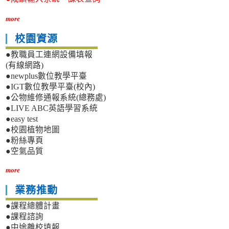
more
校園資源
●教職員工連網設備填報
(有線網路)
●newplus數位教學平臺
●IGT數位教學平臺(校內)
●公物維修通報系統(總務處)
●LIVE ABC英語學習系統
●easy test
●校園植物地圖
●粉絲專頁
●空氣品質
more
業務推動
●課程總體計畫
●課程諮詢
●中途離校填報