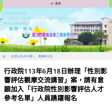
跳
選單
轉
至
主
要
內
容
>
-首頁公告(勿勾選)
>
教職員公告
行政院113年6月18日辦理「性別影
響評估觀摩交流講習」案，請有意
願加入「行政院性別影響評估人才
參考名單」人員踴躍報名