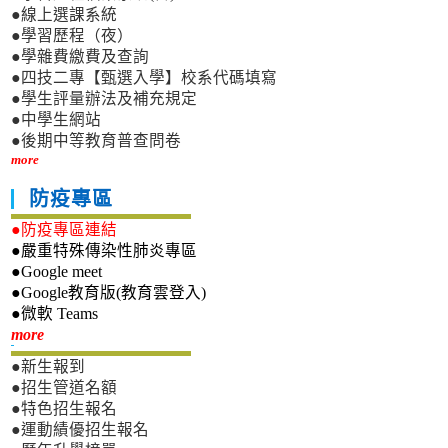
●線上選課系統
●學習歷程（夜）
●學雜費繳費及查詢
●四技二專【甄選入學】校系代碼填寫
●學生評量辦法及補充規定
●中學生網站
●後期中等教育普查問卷
more
防疫專區
●防疫專區連結
●嚴重特殊傳染性肺炎專區
●Google meet
●Google教育版(教育雲登入)
●微軟 Teams
新生專區
more
●新生報到
●招生管道名額
●特色招生報名
●運動績優招生報名