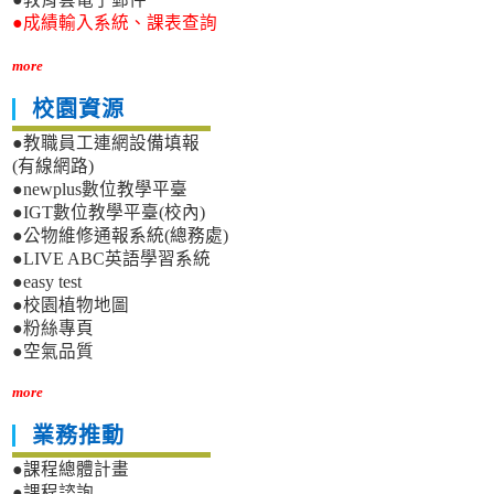
●成績輸入系統、課表查詢
more
校園資源
●教職員工連網設備填報
(有線網路)
●newplus數位教學平臺
●IGT數位教學平臺(校內)
●公物維修通報系統(總務處)
●LIVE ABC英語學習系統
●easy test
●校園植物地圖
●粉絲專頁
●空氣品質
more
業務推動
●課程總體計畫
●課程諮詢