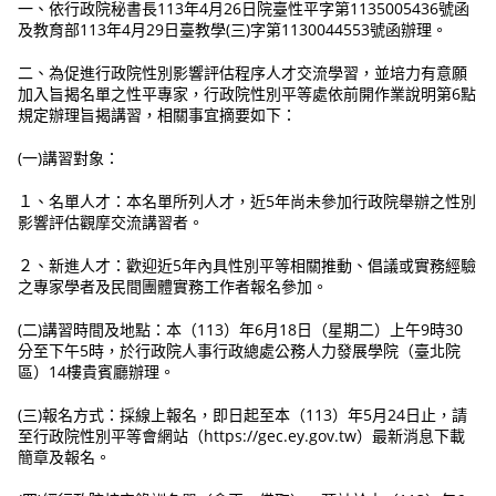
一、依行政院秘書長113年4月26日院臺性平字第1135005436號函
及教育部113年4月29日臺教學(三)字第1130044553號函辦理。
二、為促進行政院性別影響評估程序人才交流學習，並培力有意願
加入旨揭名單之性平專家，行政院性別平等處依前開作業說明第6點
規定辦理旨揭講習，相關事宜摘要如下：
(一)講習對象：
１、名單人才：本名單所列人才，近5年尚未參加行政院舉辦之性別
影響評估觀摩交流講習者。
２、新進人才：歡迎近5年內具性別平等相關推動、倡議或實務經驗
之專家學者及民間團體實務工作者報名參加。
(二)講習時間及地點：本（113）年6月18日（星期二）上午9時30
分至下午5時，於行政院人事行政總處公務人力發展學院（臺北院
區）14樓貴賓廳辦理。
(三)報名方式：採線上報名，即日起至本（113）年5月24日止，請
至行政院性別平等會網站（https://gec.ey.gov.tw）最新消息下載
簡章及報名。