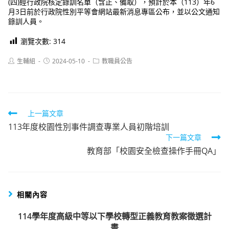
(四)經行政院核定錄訓名單（含正、備取），預計於本（113）年6
月3日前於行政院性別平等會網站最新消息專區公布，並以公文通知
錄訓人員。
瀏覽次數:
314
Post
Post
Post
生輔組
2024-05-10
教職員公告
author:
published:
category:
Read
上一篇文章
113年度校園性別事件調查專業人員初階培訓
more
下一篇文章
articles
教育部「校園安全檢查操作手冊QA」
相關內容
114學年度高級中等以下學校轉型正義教育教案徵選計
畫