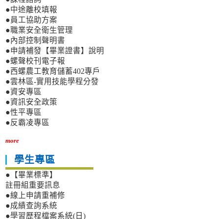
●中途離校填報
●員工協助方案
●職業安全衛生管理
●內部控制聲明書
●申請補發【畢業證書】說明
●螺聲校刊電子報
●西螺農工教育儲蓄402專戶
●雲林區-實用技能學程分發
●資安專區
●資訊安全政策
●性平專區
●反霸凌專區
more
學生專區
●【畢業標準】
註冊組重要訊息
●線上申請重補修
●成績查詢系統
●學習歷程檔案系統(日)