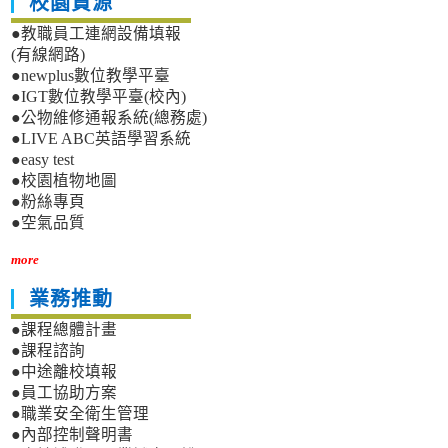
校園資源
●教職員工連網設備填報
(有線網路)
●newplus數位教學平臺
●IGT數位教學平臺(校內)
●公物維修通報系統(總務處)
●LIVE ABC英語學習系統
●easy test
●校園植物地圖
●粉絲專頁
●空氣品質
more
業務推動
●課程總體計畫
●課程諮詢
●中途離校填報
●員工協助方案
●職業安全衛生管理
●內部控制聲明書