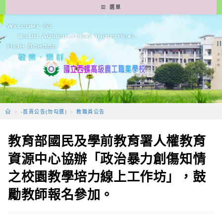
跳
選單
轉
至
主
要
內
容
>
-首頁公告(勿勾選)
>
教職員公告
教育部國民及學前教育署人權教育
資源中心協辦「政治暴力創傷知情
之校園教學培力線上工作坊」，鼓
勵教師報名參加。