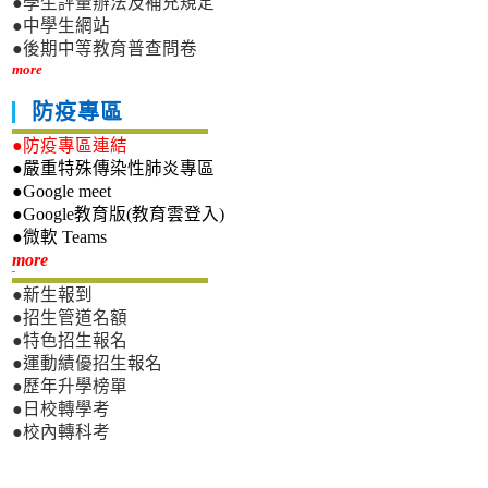
●學生評量辦法及補充規定
●中學生網站
●後期中等教育普查問卷
more
防疫專區
●防疫專區連結
●嚴重特殊傳染性肺炎專區
●Google meet
●Google教育版(教育雲登入)
●微軟 Teams
新生專區
more
●新生報到
●招生管道名額
●特色招生報名
●運動績優招生報名
●歷年升學榜單
●日校轉學考
●校內轉科考