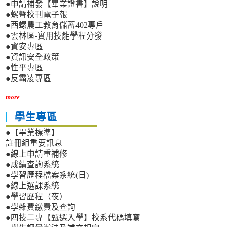
●申請補發【畢業證書】說明
●螺聲校刊電子報
●西螺農工教育儲蓄402專戶
●雲林區-實用技能學程分發
●資安專區
●資訊安全政策
●性平專區
●反霸凌專區
more
學生專區
●【畢業標準】
註冊組重要訊息
●線上申請重補修
●成績查詢系統
●學習歷程檔案系統(日)
●線上選課系統
●學習歷程（夜）
●學雜費繳費及查詢
●四技二專【甄選入學】校系代碼填寫