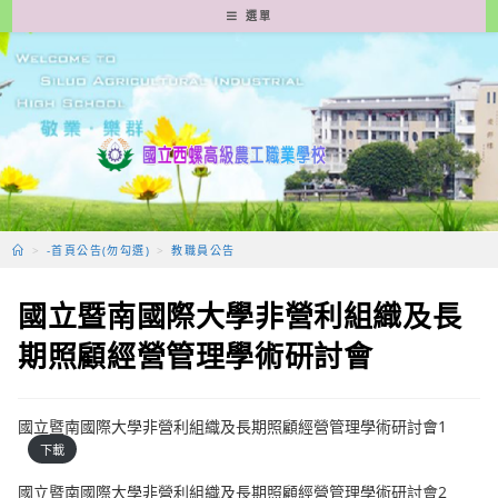
跳
選單
轉
至
主
要
內
容
>
-首頁公告(勿勾選)
>
教職員公告
國立暨南國際大學非營利組織及長
期照顧經營管理學術研討會
國立暨南國際大學非營利組織及長期照顧經營管理學術研討會1
下載
國立暨南國際大學非營利組織及長期照顧經營管理學術研討會2