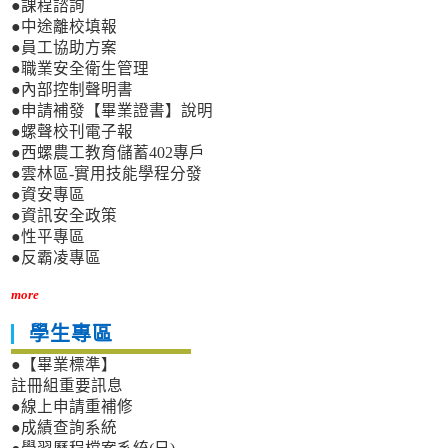
●課程諮詢
●中途離校填報
●員工協助方案
●職業安全衛生管理
●內部控制聲明書
●申請補發【畢業證書】說明
●螺聲校刊電子報
●西螺農工教育儲蓄402專戶
●雲林區-實用技能學程分發
●資安專區
●資訊安全政策
●性平專區
●反霸凌專區
more
學生專區
●【畢業標準】
註冊組重要訊息
●線上申請重補修
●成績查詢系統