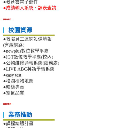
●教育雲電子郵件
●成績輸入系統、課表查詢
more
校園資源
●教職員工連網設備填報
(有線網路)
●newplus數位教學平臺
●IGT數位教學平臺(校內)
●公物維修通報系統(總務處)
●LIVE ABC英語學習系統
●easy test
●校園植物地圖
●粉絲專頁
●空氣品質
more
業務推動
●課程總體計畫