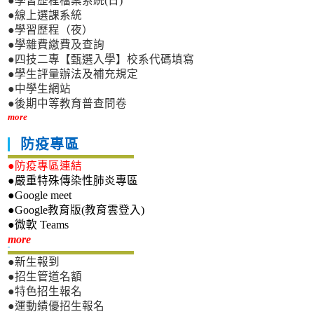
●學習歷程檔案系統(日)
●線上選課系統
●學習歷程（夜）
●學雜費繳費及查詢
●四技二專【甄選入學】校系代碼填寫
●學生評量辦法及補充規定
●中學生網站
●後期中等教育普查問卷
more
防疫專區
●防疫專區連結
●嚴重特殊傳染性肺炎專區
●Google meet
●Google教育版(教育雲登入)
●微軟 Teams
新生專區
more
●新生報到
●招生管道名額
●特色招生報名
●運動績優招生報名