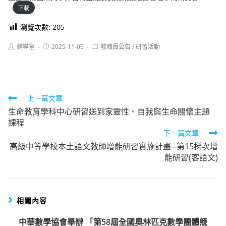
下載
瀏覽次數:
205
Post
Post
Post
輔導室
2025-11-05
教職員公告
/
研習活動
author:
published:
category:
Read
上一篇文章
生命教育學科中心研習送到家靈性、自我與生命關懷主題
more
課程
articles
下一篇文章
高級中等學校本土語文教師增能研習實施計畫─第15梯次增
能研習(客語文)
相關內容
中華數學協會舉辦 「第58屆全國奧林匹克數學團體競