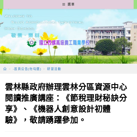
跳
選單
轉
至
主
要
內
容
>
-首頁公告(勿勾選)
>
研習活動
雲林縣政府辦理雲林分區資源中心
閱讀推廣講座：《節稅理財秘訣分
享》、《機器人創意設計初體
驗》，敬請踴躍參加。