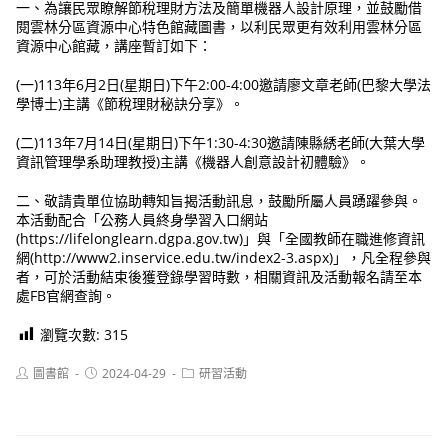
一、為讓民眾瞭解節稅理財方法及簡單機器人設計原理，並鼓勵借
閱雲林分區資源中心特色館藏圖書，以利民眾更有效利用雲林分區
資源中心館藏，講座暫訂如下：
(一)113年6月2日(星期日)下午2:00-4:00邀請廖文章老師(巴黎大學法
學博士)主講《節稅理財秘訣分享》。
(二)113年7月14日(星期日)下午1:30-4:30邀請陳縣綉老師(大葉大學
資訊管理學系助理教授)主講《機器人創意設計初體驗》。
二、敬請貴單位協助轉知旨揭活動訊息，鼓勵所屬人員踴躍參與。
本活動配合「公務人員終身學習入口網站
(https://lifelonglearn.dgpa.gov.tw)」與「全國教師在職進修資訊
網(http://www2.inservice.edu.tw/index2-3.aspx)」，凡全程參與
者，可於活動結束後獲登錄學習時數，相關資訊及活動報名請至本
處FB官網查詢。
瀏覽次數:
315
Post
Post
Post
圖書館
2024-04-29
研習活動
author:
published:
category: