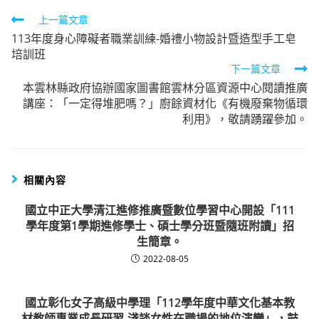
Read
上一篇文章
113年度身心障礙者職業訓練-婚禮小物設計暨造型手工皂
more
培訓班
articles
下一篇文章
本雲林縣政府協辦國家圖書館雲林分區資源中心閱讀推廣
講座：「一定得堆肥嗎？」廚餘資材化《有機廢棄物循環
利用》，敬請踴躍參加。
相關內容
國立中正大學清江進修推廣暨數位學習中心開設「111
學年度第1學期進修學士、碩士學分班暨隨班附讀」招
生簡章。
2022-08-05
國立彰化女子高級中學理「112學年度中華文化基本教
材教師專業成長研習-淺談女性在職場的地位演變」，鼓