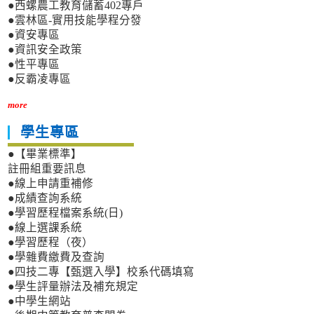
●西螺農工教育儲蓄402專戶
●雲林區-實用技能學程分發
●資安專區
●資訊安全政策
●性平專區
●反霸凌專區
more
學生專區
●【畢業標準】
註冊組重要訊息
●線上申請重補修
●成績查詢系統
●學習歷程檔案系統(日)
●線上選課系統
●學習歷程（夜）
●學雜費繳費及查詢
●四技二專【甄選入學】校系代碼填寫
●學生評量辦法及補充規定
●中學生網站