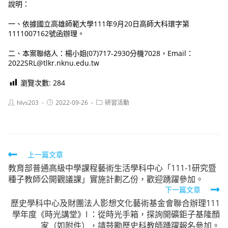
說明：
一、依據國立高雄師範大學111年9月20日高師大科環字第
1111007162號函辦理。
二、本案聯絡人：楊小姐(07)717-2930分機7028，Email：
2022SRL@tlkr.nknu.edu.tw
瀏覽次數:
284
Post
Post
Post
hlvs203
2022-09-26
研習活動
author:
published:
category:
Read
上一篇文章
教育部普通高級中學課程藝術生活學科中心「111-1研究暨
more
種子教師公開觀議課」實施計劃乙份，歡迎踴躍參加。
articles
下一篇文章
歷史學科中心及財團法人影想文化藝術基金會聯合辦理111
學年度《時光講堂》I ：從時光手箱，探詢開礦鉅子基隆顏
家（如附件），請鼓勵歷史科教師踴躍報名參加。