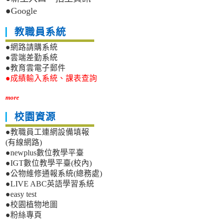
●Google
教職員系統
●網路請購系統
●雲端差勤系統
●教育雲電子郵件
●成績輸入系統、課表查詢
more
校園資源
●教職員工連網設備填報
(有線網路)
●newplus數位教學平臺
●IGT數位教學平臺(校內)
●公物維修通報系統(總務處)
●LIVE ABC英語學習系統
●easy test
●校園植物地圖
●粉絲專頁