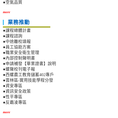
●空氣品質
more
業務推動
●課程總體計畫
●課程諮詢
●中途離校填報
●員工協助方案
●職業安全衛生管理
●內部控制聲明書
●申請補發【畢業證書】說明
●螺聲校刊電子報
●西螺農工教育儲蓄402專戶
●雲林區-實用技能學程分發
●資安專區
●資訊安全政策
●性平專區
●反霸凌專區
more