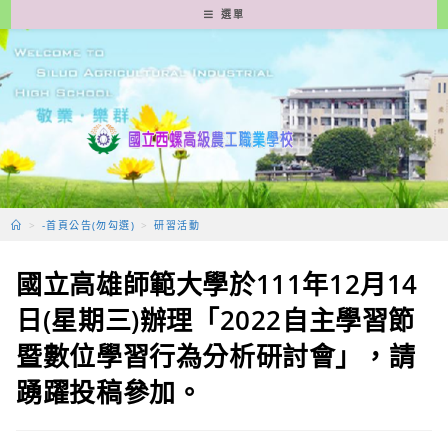
跳
選單
轉
至
主
要
內
容
>
-首頁公告(勿勾選)
>
研習活動
國立高雄師範大學於111年12月14
日(星期三)辦理「2022自主學習節
暨數位學習行為分析研討會」，請
踴躍投稿參加。