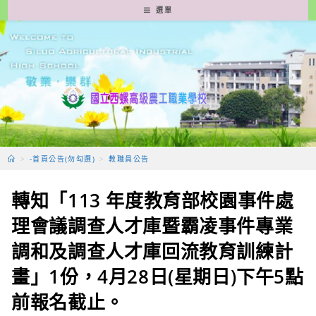
跳
選單
轉
至
主
要
內
容
>
-首頁公告(勿勾選)
>
教職員公告
轉知「113 年度教育部校園事件處
理會議調查人才庫暨霸凌事件專業
調和及調查人才庫回流教育訓練計
畫」1份，4月28日(星期日)下午5點
前報名截止。