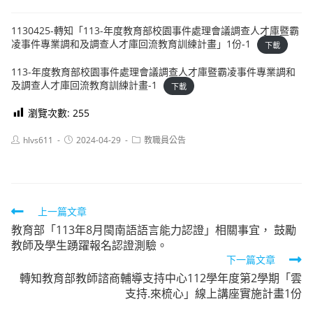
1130425-轉知「113-年度教育部校園事件處理會議調查人才庫暨霸
凌事件專業調和及調查人才庫回流教育訓練計畫」1份-1
下載
113-年度教育部校園事件處理會議調查人才庫暨霸凌事件專業調和
及調查人才庫回流教育訓練計畫-1
下載
瀏覽次數:
255
Post
Post
Post
hlvs611
2024-04-29
教職員公告
author:
published:
category:
Read
上一篇文章
教育部「113年8月閩南語語言能力認證」相關事宜， 鼓勵
more
教師及學生踴躍報名認證測驗。
articles
下一篇文章
轉知教育部教師諮商輔導支持中心112學年度第2學期「雲
支持.來梳心」線上講座實施計畫1份