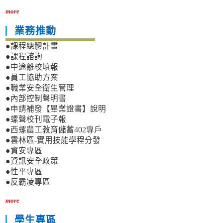
more
業務推動
●課程總體計畫
●課程諮詢
●中途離校填報
●員工協助方案
●職業安全衛生管理
●內部控制聲明書
●申請補發【畢業證書】說明
●螺聲校刊電子報
●西螺農工教育儲蓄402專戶
●雲林區-實用技能學程分發
●資安專區
●資訊安全政策
●性平專區
●反霸凌專區
more
學生專區