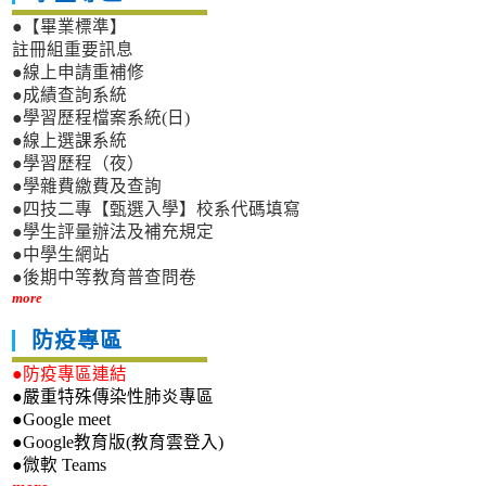
●【畢業標準】
註冊組重要訊息
●線上申請重補修
●成績查詢系統
●學習歷程檔案系統(日)
●線上選課系統
●學習歷程（夜）
●學雜費繳費及查詢
●四技二專【甄選入學】校系代碼填寫
●學生評量辦法及補充規定
●中學生網站
●後期中等教育普查問卷
more
防疫專區
●防疫專區連結
●嚴重特殊傳染性肺炎專區
●Google meet
●Google教育版(教育雲登入)
●微軟 Teams