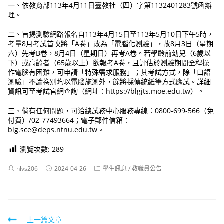
一、依教育部113年4月11日臺教社（四）字第1132401283號函辦
理。
二、旨揭測驗網路報名自113年4月15日至113年5月10日下午5時，
考量8月考試首次將「A卷」改為「電腦化測驗」，故8月3日（星期
六）先考B卷，8月4日（星期日）再考A卷。若學齡前幼兒（6歲以
下）或高齡者（65歲以上）欲報考A卷，且評估於測驗期間全程操
作電腦有困難，可申請「特殊需求服務」；其考試方式，除「口語
測驗」不論卷別均以電腦施測外，餘將採傳統紙筆方式應試。詳細
資訊可至考試官網查詢（網址：https://blgjts.moe.edu.tw）。
三、倘有任何問題，可洽總試務中心服務專線：0800-699-566（免
付費）/02-77493664；電子郵件信箱：
blg.sce@deps.ntnu.edu.tw。
瀏覽次數:
289
Post
Post
Post
hlvs206
2024-04-26
學生訊息
/
教職員公告
author:
published:
category:
Read
上一篇文章