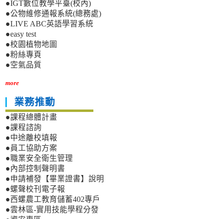
●IGT數位教學平臺(校內)
●公物維修通報系統(總務處)
●LIVE ABC英語學習系統
●easy test
●校園植物地圖
●粉絲專頁
●空氣品質
more
業務推動
●課程總體計畫
●課程諮詢
●中途離校填報
●員工協助方案
●職業安全衛生管理
●內部控制聲明書
●申請補發【畢業證書】說明
●螺聲校刊電子報
●西螺農工教育儲蓄402專戶
●雲林區-實用技能學程分發