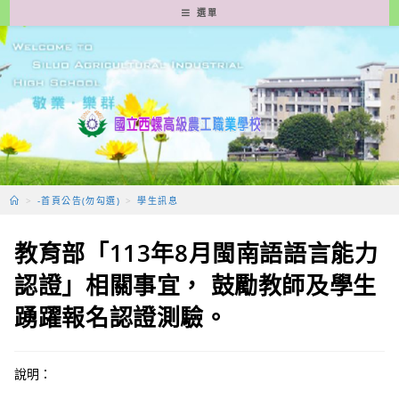
跳
選單
轉
至
主
要
內
容
>
-首頁公告(勿勾選)
>
學生訊息
教育部「113年8月閩南語語言能力
認證」相關事宜， 鼓勵教師及學生
踴躍報名認證測驗。
說明：