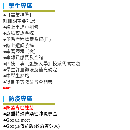
學生專區
●【畢業標準】
註冊組重要訊息
●線上申請重補修
●成績查詢系統
●學習歷程檔案系統(日)
●線上選課系統
●學習歷程（夜）
●學雜費繳費及查詢
●四技二專【甄選入學】校系代碼填寫
●學生評量辦法及補充規定
●中學生網站
●後期中等教育普查問卷
more
防疫專區
●防疫專區連結
●嚴重特殊傳染性肺炎專區
●Google meet
●Google教育版(教育雲登入)