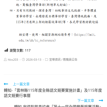
瀏覽次數:
117
Post
Post
Post
hlvs203
2026-03-13
宣導資訊
/
教職員公告
author:
published:
category:
Read
上一篇文章
轉知-「雲林縣115年度全縣語文競賽實施計畫」及115年度
more
語文競賽行事曆
articles
下一篇文章
轉知-安得烈慈善協會「第十一屆全國學藝競賽活動」