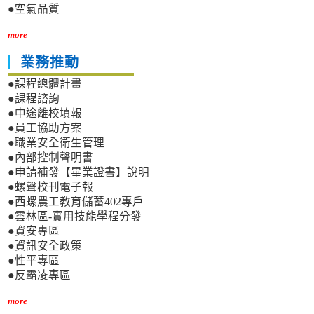
●空氣品質
more
業務推動
●課程總體計畫
●課程諮詢
●中途離校填報
●員工協助方案
●職業安全衛生管理
●內部控制聲明書
●申請補發【畢業證書】說明
●螺聲校刊電子報
●西螺農工教育儲蓄402專戶
●雲林區-實用技能學程分發
●資安專區
●資訊安全政策
●性平專區
●反霸凌專區
more