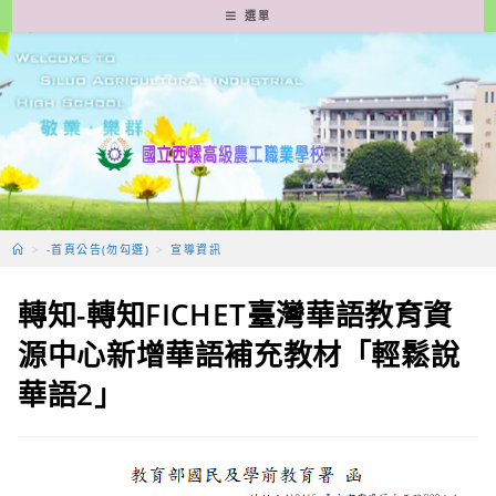
跳
選單
轉
至
主
要
內
容
>
-首頁公告(勿勾選)
>
宣導資訊
轉知-轉知FICHET臺灣華語教育資
源中心新增華語補充教材「輕鬆說
華語2」