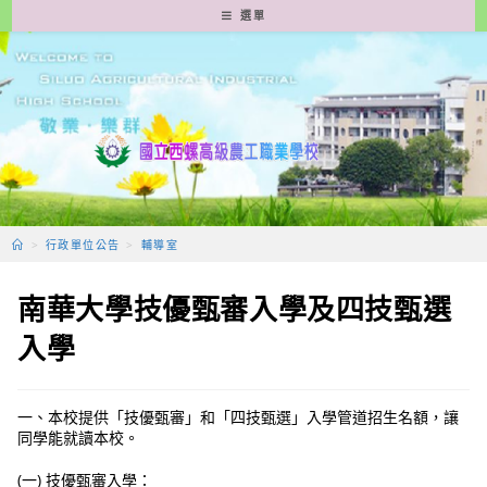
跳
選單
轉
至
主
要
內
容
>
行政單位公告
>
輔導室
南華大學技優甄審入學及四技甄選
入學
一、本校提供「技優甄審」和「四技甄選」入學管道招生名額，讓
同學能就讀本校。
(一) 技優甄審入學：