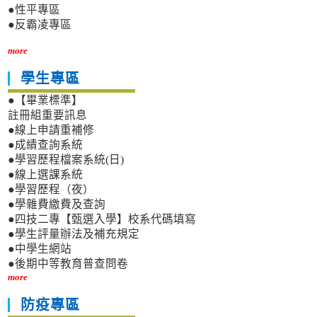
●性平專區
●反霸凌專區
more
學生專區
●【畢業標準】
註冊組重要訊息
●線上申請重補修
●成績查詢系統
●學習歷程檔案系統(日)
●線上選課系統
●學習歷程（夜）
●學雜費繳費及查詢
●四技二專【甄選入學】校系代碼填寫
●學生評量辦法及補充規定
●中學生網站
●後期中等教育普查問卷
more
防疫專區