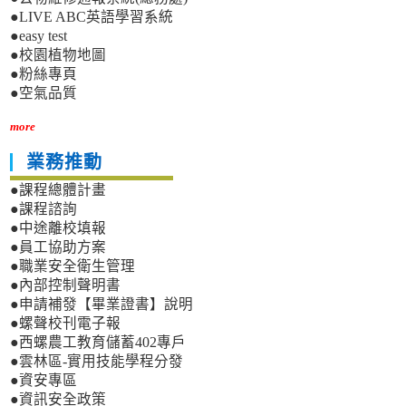
●LIVE ABC英語學習系統
●easy test
●校園植物地圖
●粉絲專頁
●空氣品質
more
業務推動
●課程總體計畫
●課程諮詢
●中途離校填報
●員工協助方案
●職業安全衛生管理
●內部控制聲明書
●申請補發【畢業證書】說明
●螺聲校刊電子報
●西螺農工教育儲蓄402專戶
●雲林區-實用技能學程分發
●資安專區
●資訊安全政策