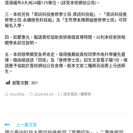
資源遍布4大洲24國129單位。(詳見本校網站公告)。
三、本校另有「資訊科技進修學士班-資訊科技組」、「資訊科技進
修學士班-永續綠色科技組」及「生死學系殯葬組進修學士班」可供
報名入學。
四、如蒙惠允，擬請貴校協助安排兩個宣導時間，以利本校安排相
關學系前往說明。
五、本校辦學頗受各界肯定，值得推薦給貴校同學作為升學優先選
擇，隨函檢送送「四技」及「進修學士班」招生文宣電子檔1份，敬
請惠予協助於貴校網站公告宣傳，紙本文宣二種將另函寄上分送師
生。
瀏覽次數:
301
Post
Post
Post
hlvs369a
2024-04-24
招生資訊
/
輔導室
author:
published:
category:
Read
上一篇文章
國立臺中科技大學四技進修部「單獨招生」、二專進修部