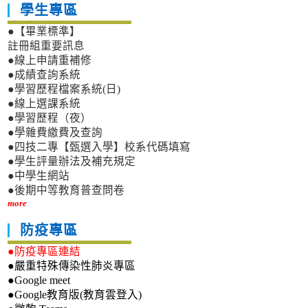
學生專區
●【畢業標準】
註冊組重要訊息
●線上申請重補修
●成績查詢系統
●學習歷程檔案系統(日)
●線上選課系統
●學習歷程（夜）
●學雜費繳費及查詢
●四技二專【甄選入學】校系代碼填寫
●學生評量辦法及補充規定
●中學生網站
●後期中等教育普查問卷
more
防疫專區
●防疫專區連結
●嚴重特殊傳染性肺炎專區
●Google meet
●Google教育版(教育雲登入)