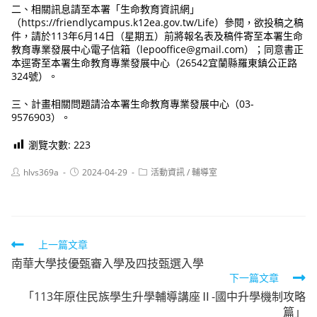
二、相關訊息請至本署「生命教育資訊網」
（https://friendlycampus.k12ea.gov.tw/Life）參閱，欲投稿之稿
件，請於113年6月14日（星期五）前將報名表及稿件寄至本署生命
教育專業發展中心電子信箱（lepooffice@gmail.com）；同意書正
本逕寄至本署生命教育專業發展中心（26542宜蘭縣羅東鎮公正路
324號）。
三、計畫相關問題請洽本署生命教育專業發展中心（03-
9576903）。
瀏覽次數:
223
Post
Post
Post
hlvs369a
2024-04-29
活動資訊
/
輔導室
author:
published:
category:
Read
上一篇文章
南華大學技優甄審入學及四技甄選入學
more
下一篇文章
articles
「113年原住民族學生升學輔導講座Ⅱ-國中升學機制攻略
篇」