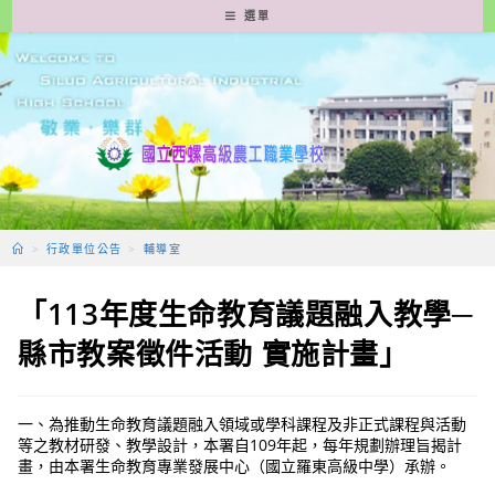
跳
選單
轉
至
主
要
內
容
>
行政單位公告
>
輔導室
「113年度生命教育議題融入教學─
縣市教案徵件活動 實施計畫」
一、為推動生命教育議題融入領域或學科課程及非正式課程與活動
等之教材研發、教學設計，本署自109年起，每年規劃辦理旨揭計
畫，由本署生命教育專業發展中心（國立羅東高級中學）承辦。