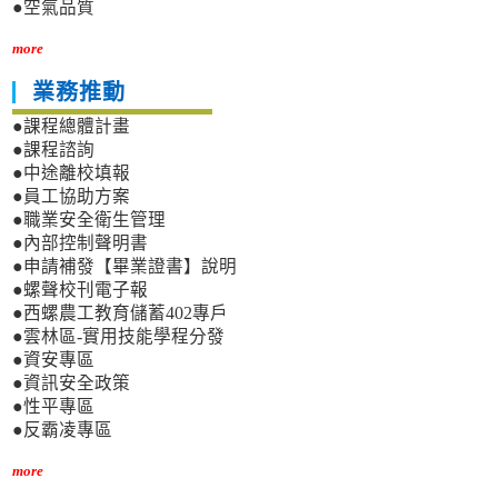
●空氣品質
more
業務推動
●課程總體計畫
●課程諮詢
●中途離校填報
●員工協助方案
●職業安全衛生管理
●內部控制聲明書
●申請補發【畢業證書】說明
●螺聲校刊電子報
●西螺農工教育儲蓄402專戶
●雲林區-實用技能學程分發
●資安專區
●資訊安全政策
●性平專區
●反霸凌專區
more