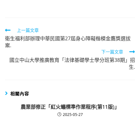
author:
published:
category:
Read
上一篇文章
衛生福利部辦理中華民國第27屆身心障礙楷模金鷹獎選拔
more
案.
articles
下一篇文章
國立中山大學推廣教育「法律基礎學士學分班第38期」招
生.
相關內容
農業部修正「紅火蟻標準作業程序(第11版)」
2025-05-27