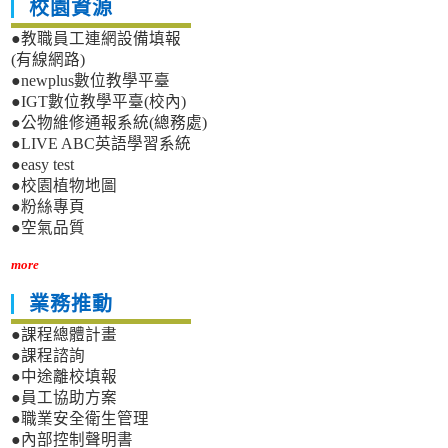
校園資源
●教職員工連網設備填報
(有線網路)
●newplus數位教學平臺
●IGT數位教學平臺(校內)
●公物維修通報系統(總務處)
●LIVE ABC英語學習系統
●easy test
●校園植物地圖
●粉絲專頁
●空氣品質
more
業務推動
●課程總體計畫
●課程諮詢
●中途離校填報
●員工協助方案
●職業安全衛生管理
●內部控制聲明書