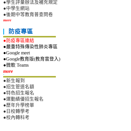
●學生評量辦法及補充規定
●中學生網站
●後期中等教育普查問卷
more
防疫專區
●防疫專區連結
●嚴重特殊傳染性肺炎專區
●Google meet
●Google教育版(教育雲登入)
●微軟 Teams
新生專區
more
●新生報到
●招生管道名額
●特色招生報名
●運動績優招生報名
●歷年升學榜單
●日校轉學考
●校內轉科考