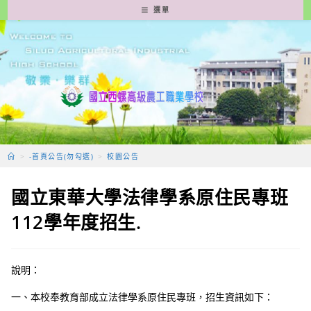
跳
選單
轉
至
主
要
內
容
>
-首頁公告(勿勾選)
>
校園公告
國立東華大學法律學系原住民專班
112學年度招生.
說明：
一、本校奉教育部成立法律學系原住民專班，招生資訊如下：