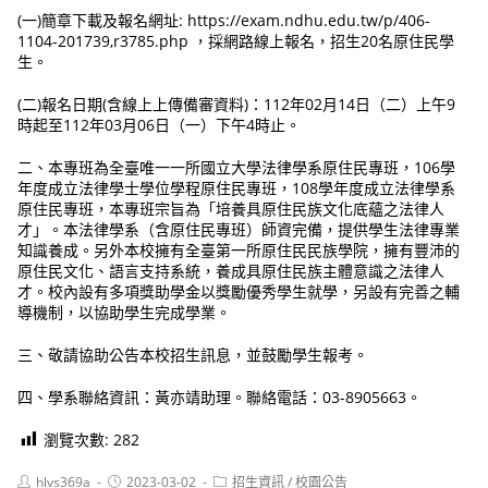
(一)簡章下載及報名網址: https://exam.ndhu.edu.tw/p/406-
1104-201739,r3785.php ，採網路線上報名，招生20名原住民學
生。
(二)報名日期(含線上上傳備審資料)：112年02月14日（二）上午9
時起至112年03月06日（一）下午4時止。
二、本專班為全臺唯一一所國立大學法律學系原住民專班，106學
年度成立法律學士學位學程原住民專班，108學年度成立法律學系
原住民專班，本專班宗旨為「培養具原住民族文化底蘊之法律人
才」。本法律學系（含原住民專班）師資完備，提供學生法律專業
知識養成。另外本校擁有全臺第一所原住民民族學院，擁有豐沛的
原住民文化、語言支持系統，養成具原住民族主體意識之法律人
才。校內設有多項獎助學金以獎勵優秀學生就學，另設有完善之輔
導機制，以協助學生完成學業。
三、敬請協助公告本校招生訊息，並鼓勵學生報考。
四、學系聯絡資訊：黃亦靖助理。聯絡電話：03-8905663。
瀏覽次數:
282
Post
Post
Post
hlvs369a
2023-03-02
招生資訊
/
校園公告