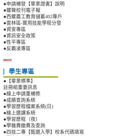
●申請補發【畢業證書】說明
●螺聲校刊電子報
●西螺農工教育儲蓄402專戶
●雲林區-實用技能學程分發
●資安專區
●資訊安全政策
●性平專區
●反霸凌專區
more
學生專區
●【畢業標準】
註冊組重要訊息
●線上申請重補修
●成績查詢系統
●學習歷程檔案系統(日)
●線上選課系統
●學習歷程（夜）
●學雜費繳費及查詢
●四技二專【甄選入學】校系代碼填寫