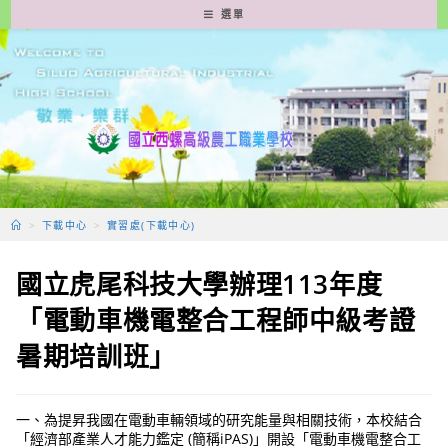
跳
選單
轉
至
主
要
內
容
>
下載中心
>
實習處(下載中心)
國立虎尾科技大學辦理113年度
「電動車機電整合工程師中級考證
暑期培訓班」
一、為提昇我國在電動車輛領域的研究能量與相關技術，本校結合
「經濟部產業人才能力鑑定 (簡稱iPAS)」開設「電動車機電整合工