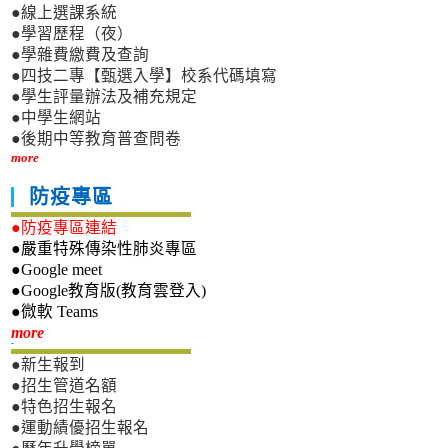
●線上選課系統
●學習歷程（夜）
●學雜費繳費及查詢
●四技二專【甄選入學】校系代碼填寫
●學生評量辦法及補充規定
●中學生網站
●後期中等教育普查問卷
more
防疫專區
●防疫專區連結
●嚴重特殊傳染性肺炎專區
●Google meet
●Google教育版(教育雲登入)
●微軟 Teams
新生專區
more
●新生報到
●招生管道名額
●特色招生報名
●運動績優招生報名