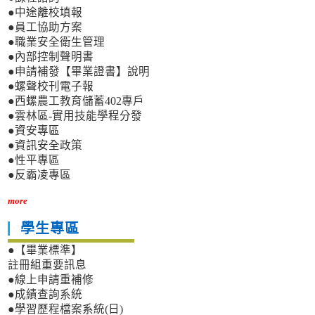
●中途離校填報
●員工協助方案
●職業安全衛生管理
●內部控制聲明書
●申請補發【畢業證書】說明
●螺聲校刊電子報
●西螺農工教育儲蓄402專戶
●雲林區-實用技能學程分發
●資安專區
●資訊安全政策
●性平專區
●反霸凌專區
more
學生專區
●【畢業標準】
註冊組重要訊息
●線上申請重補修
●成績查詢系統
●學習歷程檔案系統(日)