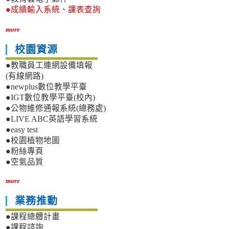
●成績輸入系統、課表查詢
more
校園資源
●教職員工連網設備填報
(有線網路)
●newplus數位教學平臺
●IGT數位教學平臺(校內)
●公物維修通報系統(總務處)
●LIVE ABC英語學習系統
●easy test
●校園植物地圖
●粉絲專頁
●空氣品質
more
業務推動
●課程總體計畫
●課程諮詢