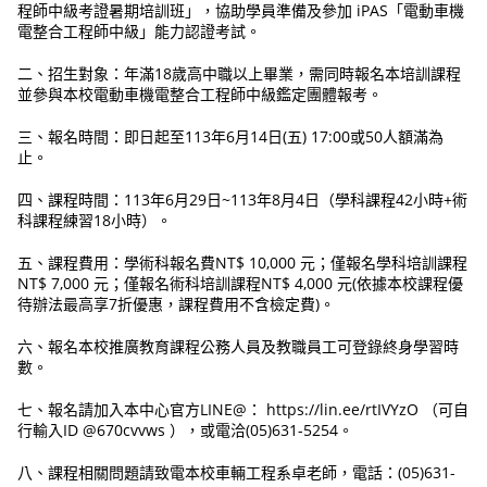
程師中級考證暑期培訓班」，協助學員準備及參加 iPAS「電動車機
電整合工程師中級」能力認證考試。
二、招生對象：年滿18歲高中職以上畢業，需同時報名本培訓課程
並參與本校電動車機電整合工程師中級鑑定團體報考。
三、報名時間：即日起至113年6月14日(五) 17:00或50人額滿為
止。
四、課程時間：113年6月29日~113年8月4日（學科課程42小時+術
科課程練習18小時）。
五、課程費用：學術科報名費NT$ 10,000 元；僅報名學科培訓課程
NT$ 7,000 元；僅報名術科培訓課程NT$ 4,000 元(依據本校課程優
待辦法最高享7折優惠，課程費用不含檢定費)。
六、報名本校推廣教育課程公務人員及教職員工可登錄終身學習時
數。
七、報名請加入本中心官方LINE@： https://lin.ee/rtIVYzO （可自
行輸入ID @670cvvws ），或電洽(05)631-5254。
八、課程相關問題請致電本校車輛工程系卓老師，電話：(05)631-