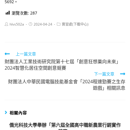
5692。
瀏覽次數:
287
Post
Post
Post
hlvs502a
2024-04-24
實習處(下載中心)
author:
published:
category:
Read
上一篇文章
財團法人工業技術研究院第十七屆「創意狂想巢向未來」
more
2024智慧化居住空間創意競賽
articles
下一篇文章
財團法人中華民國電腦技能基金會「2024程速勁賽之生存
遊戲」相關訊息
相關內容
僑光科技大學舉辦「第六屆全國高中職新農業行銷實作